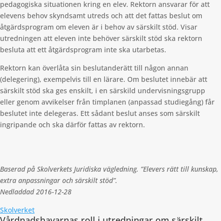
pedagogiska situationen kring en elev. Rektorn ansvarar för att
elevens behov skyndsamt utreds och att det fattas beslut om
åtgärdsprogram om eleven är i behov av särskilt stöd. Visar
utredningen att eleven inte behöver särskilt stöd ska rektorn
besluta att ett åtgärdsprogram inte ska utarbetas.
Rektorn kan överlåta sin beslutanderätt till någon annan
(delegering), exempelvis till en lärare. Om beslutet innebär att
särskilt stöd ska ges enskilt, i en särskild undervisningsgrupp
eller genom avvikelser från timplanen (anpassad studiegång) får
beslutet inte delegeras. Ett sådant beslut anses som särskilt
ingripande och ska därför fattas av rektorn.
Baserad på Skolverkets Juridiska vägledning. ”Elevers rätt till kunskap,
extra anpassningar och särskilt stöd”.
Nedladdad 2016-12-28
Skolverket
Vårdnadshavarnas roll i utredningar om särskilt