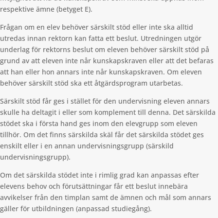
respektive ämne (betyget E).
Frågan om en elev behöver särskilt stöd eller inte ska alltid
utredas innan rektorn kan fatta ett beslut. Utredningen utgör
underlag för rektorns beslut om eleven behöver särskilt stöd på
grund av att eleven inte når kunskapskraven eller att det befaras
att han eller hon annars inte når kunskapskraven. Om eleven
behöver särskilt stöd ska ett åtgärdsprogram utarbetas.
Särskilt stöd får ges i stället för den undervisning eleven annars
skulle ha deltagit i eller som komplement till denna. Det särskilda
stödet ska i första hand ges inom den elevgrupp som eleven
tillhör. Om det finns särskilda skäl får det särskilda stödet ges
enskilt eller i en annan undervisningsgrupp (särskild
undervisningsgrupp).
Om det särskilda stödet inte i rimlig grad kan anpassas efter
elevens behov och förutsättningar får ett beslut innebära
avvikelser från den timplan samt de ämnen och mål som annars
gäller för utbildningen (anpassad studiegång).