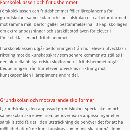
Förskoleklassen och fritidshemmet
Förskoleklassen och fritidshemmet följer läroplanerna för
grundskolan, sameskolan och specialskolan och arbetar därmed
mot samma mål. Därför gäller bestämmelserna i 3 kap. skollagen
om extra anpassningar och särskilt stöd även för elever i
förskoleklassen och fritidshemmet.
I förskoleklassen utgår bedömningen från hur eleven utvecklas i
riktning mot de kunskapskrav som senare kommer att ställas i
den aktuella obligatoriska skolformen. I fritidshemmet utgår
bedömningen från hur eleven utvecklas i riktning mot
kunskapsmålen i läroplanens andra del.
Grundskolan och motsvarande skolformer
I grundskolan, den anpassad grundskolan, specialskolan och
sameskolan ska elever som behöver extra anpassningar eller
särskilt stöd få det i den utsträckning de behöver det för att ha
möjlighet att nå de kunskapskrav som minst ska uppnås inom