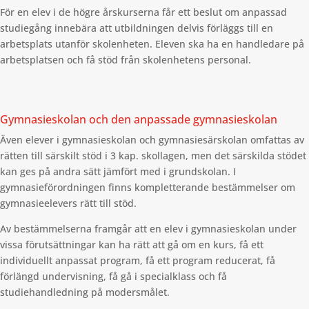
För en elev i de högre årskurserna får ett beslut om anpassad
studiegång innebära att utbildningen delvis förläggs till en
arbetsplats utanför skolenheten. Eleven ska ha en handledare på
arbetsplatsen och få stöd från skolenhetens personal.
Gymnasieskolan och den anpassade gymnasieskolan
Även elever i gymnasieskolan och gymnasiesärskolan omfattas av
rätten till särskilt stöd i 3 kap. skollagen, men det särskilda stödet
kan ges på andra sätt jämfört med i grundskolan. I
gymnasieförordningen finns kompletterande bestämmelser om
gymnasieelevers rätt till stöd.
Av bestämmelserna framgår att en elev i gymnasieskolan under
vissa förutsättningar kan ha rätt att gå om en kurs, få ett
individuellt anpassat program, få ett program reducerat, få
förlängd undervisning, få gå i specialklass och få
studiehandledning på modersmålet.