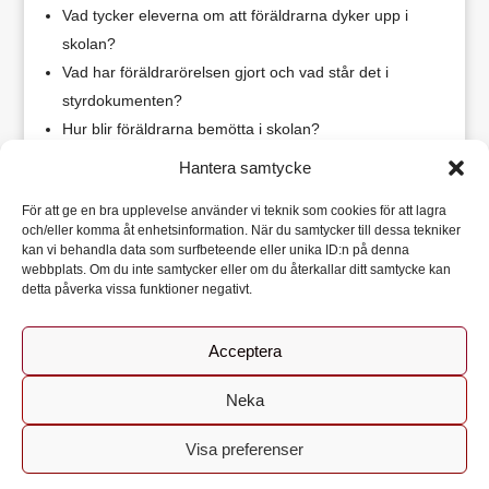
Vad tycker eleverna om att föräldrarna dyker upp i
skolan?
Vad har föräldrarörelsen gjort och vad står det i
styrdokumenten?
Hur blir föräldrarna bemötta i skolan?
Hantera samtycke
Det är några av de frågor vi belyser på dessa temasidor
om föräldrainflytande.
För att ge en bra upplevelse använder vi teknik som cookies för att lagra
och/eller komma åt enhetsinformation. När du samtycker till dessa tekniker
Vårdnadshavares inflytande över utbildningen
kan vi behandla data som surfbeteende eller unika ID:n på denna
webbplats. Om du inte samtycker eller om du återkallar ditt samtycke kan
I den skollag som tillämpas från och med den 1 juli 2011
detta påverka vissa funktioner negativt.
finns nya bestämmelser om att det vid varje förskole- och
skolenhet ska det finnas ett eller flera forum för samråd
Acceptera
med barnen, eleverna och vårdnadshavare.
I ett informationsblad försöker vi sammanfatta och
Neka
förtydliga de viktigaste förändringarna.
Vårdnadshavares inflytande över utbildningen
Genom att fortsätta använda denna webbplats godkänner du
Visa preferenser
Acceptera
användandet av kakor.
Mer information