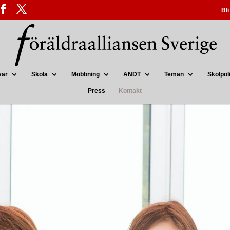
Bl
var
Skola
Mobbning
ANDT
Teman
Skolpoli
Press
Kontakt