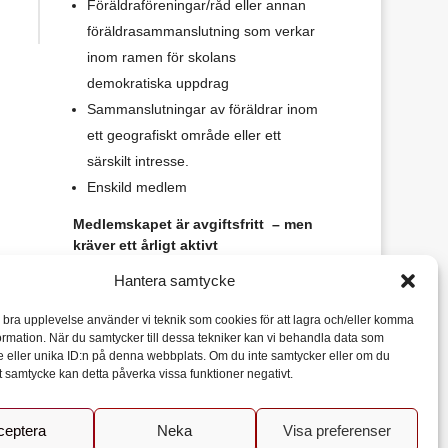
Föräldraföreningar/råd eller annan
föräldrasammanslutning som verkar
inom ramen för skolans
demokratiska uppdrag
Sammanslutningar av föräldrar inom
ett geografiskt område eller ett
särskilt intresse.
Enskild medlem
Medlemskapet är avgiftsfritt – men
kräver ett årligt aktivt
ställningstagande.
Hantera samtycke
Bli medlem
n bra upplevelse använder vi teknik som cookies för att lagra och/eller komma
ormation. När du samtycker till dessa tekniker kan vi behandla data som
 eller unika ID:n på denna webbplats. Om du inte samtycker eller om du
itt samtycke kan detta påverka vissa funktioner negativt.
ceptera
Neka
Visa preferenser