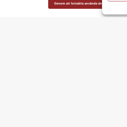
Genom att fortsätta använda denna webbplats 
akt
Nyhetsbrev
raalliansen Sverige
Prenumerera på vårt nyhetsbrev
nsborgsvägen 9A
Namn
0 Hägersten
E-post
-097 70 44
o@foraldraalliansen.nu
ironummer: 5371-4358
isationsnummer: 802422-4399
ontakt