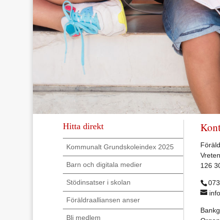
Kont
Hitta direkt
Föräld
Kommunalt Grundskoleindex 2025
Vrete
Barn och digitala medier
126 3
Stödinsatser i skolan
073
inf
Föräldraalliansen anser
Bankg
Bli medlem