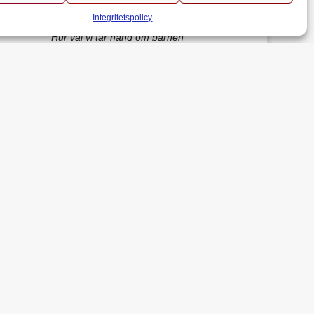
Acceptera
godkänner du användandet av kakor.
Mer information
Integritetspolicy
Hur väl vi tar hand om barnen
bestämmer hur det framtida samhället
kommer att gestalta sig
Föräldraalliansen Sverige
Föräldraalliansen Sverige är en nationell
intresseorganisation för föräldrar och
föräldrasammanslutningar.
Förbundets övergripande ändamål är att
ur ett föräldraperspektiv verka för en
utveckling av samhället som främjar varje
barns allsidiga utveckling, lärande och
hälsa