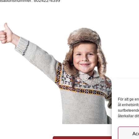
isationsnummer: 802422-4399
För att ge e
åt enhetsinf
surfbeteende
återkallar d
Ac