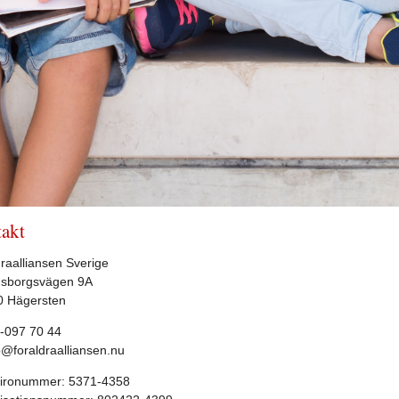
akt
raalliansen Sverige
nsborgsvägen 9A
0 Hägersten
-097 70 44
o@foraldraalliansen.nu
ironummer: 5371-4358