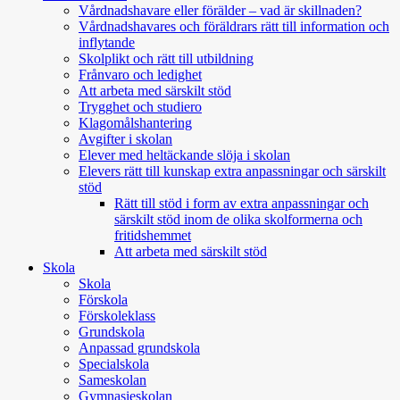
Vårdnadshavare eller förälder – vad är skillnaden?
Vårdnadshavares och föräldrars rätt till information och
inflytande
Skolplikt och rätt till utbildning
Frånvaro och ledighet
Att arbeta med särskilt stöd
Trygghet och studiero
Klagomålshantering
Avgifter i skolan
Elever med heltäckande slöja i skolan
Elevers rätt till kunskap extra anpassningar och särskilt
stöd
Rätt till stöd i form av extra anpassningar och
särskilt stöd inom de olika skolformerna och
fritidshemmet
Att arbeta med särskilt stöd
Skola
Skola
Förskola
Förskoleklass
Grundskola
Anpassad grundskola
Specialskola
Sameskolan
Gymnasieskolan