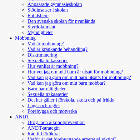
Anpassade gymnasieskolan
Stödinsatser i skolan
Fritidshem
Den svenska skolan för nyanlända
Styrdokument
Myndigheter
Mobbning
Vad är mobbning?
Vad är kränkande behandling?
Diskriminering
Sexuella trakasserier
Hur vanligt är mobbning?
Hur vet jag om mitt barn är utsatt för mobbning?
Vad kan jag göra om mitt barn utsätts för mobbning?
Vad kan jag göra om mitt barn mobbar?
Barn har rättigheter
Sexuella trakasserier
Det här gäller i förskola, skola och på fritids
Lagar och regler
Förebygga och motverka
ANDT
Drog- och alkoholprevention
ANDT-strategin
Råd till föräldrar
Varför är det förebyggande arbetet så viktigt?