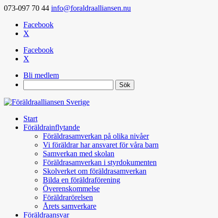
073-097 70 44
info@foraldraalliansen.nu
Facebook
X
Facebook
X
Bli medlem
Search
Start
Föräldrainflytande
Föräldrasamverkan på olika nivåer
Vi föräldrar har ansvaret för våra barn
Samverkan med skolan
Föräldrasamverkan i styrdokumenten
Skolverket om föräldrasamverkan
Bilda en föräldraförening
Överenskommelse
Föräldrarörelsen
Årets samverkare
Föräldraansvar