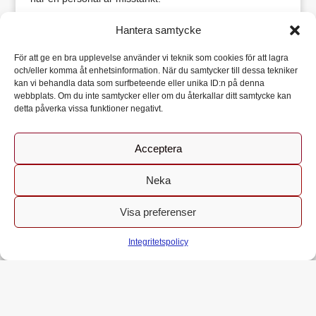
För att undvika lojalitetskonflikter är det lämpligt att en
Hantera samtycke
överordnad chef håller i utredningen.
För att ge en bra upplevelse använder vi teknik som cookies för att lagra
Läs mer på Skolverket
och/eller komma åt enhetsinformation. När du samtycker till dessa tekniker
kan vi behandla data som surfbeteende eller unika ID:n på denna
webbplats. Om du inte samtycker eller om du återkallar ditt samtycke kan
detta påverka vissa funktioner negativt.
Skolan har ansvaret
Acceptera
Den som är ansvarig för skolan ska arbeta förebyggande
för att motverka kränkande behandling. Skolan ska ta
Neka
varje uppgift eller annan signal om att ett barn eller en
elev upplever sig utsatt för kränkande behandling på
Genom att fortsätta använda denna webbplats godkänner du
Visa preferenser
allvar och utreda vad som ligger bakom.
Acceptera
användandet av kakor.
Mer information
Om utredningen visar att kränkande behandling
Integritetspolicy
förekommer måste skolan vidta de åtgärder som behövs
för att stoppa fortsatta kränkningar.
Vem har ansvar för att bristerna åtgärdas?