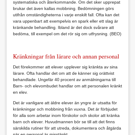
systematiska och återkommande. Om det sker upprepat
brukar det även kallas mobbning. Bedömningen görs
utifrån omständigheterna i varje enskilt fall. Ofta kan det
vara uppenbart att exempelvis en spark eller ett slag är
kränkande behandling. Ibland är det dock svårare att
bedöma, till exempel om det rör sig om utfrysning. (BEO)
Kränkningar från lärare och annan personal
Det förekommer att elever upplever sig kränkta av sina
lärare. Ofta handlar det om att de känner sig orättvist
behandlade. Ungefär 40 procent av anmälningarna till
Barn- och elevombudet handlar om att personalen kränkt
en elev.
Det är vanligare att äldre elever än yngre är utsatta för
kränkningar och mobbning från vuxna. Det är förbjudet
för alla som arbetar inom förskolor och skolor att kränka
barn och elever. Huvudmannen bör se till att det finns
särskilda rutiner för att utreda, dokumentera och åtgärda
när en personal är misstänkt.