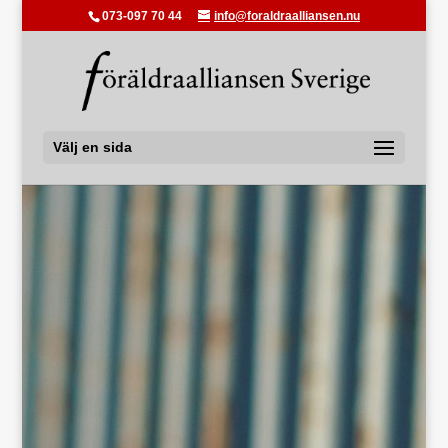
073-097 70 44
info@foraldraalliansen.nu
Välj en sida