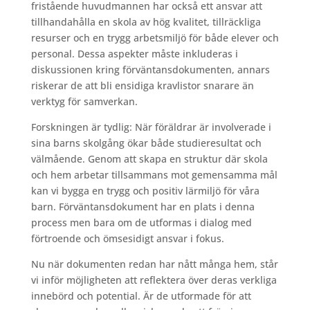
fristående huvudmannen har också ett ansvar att
tillhandahålla en skola av hög kvalitet, tillräckliga
resurser och en trygg arbetsmiljö för både elever och
personal. Dessa aspekter måste inkluderas i
diskussionen kring förväntansdokumenten, annars
riskerar de att bli ensidiga kravlistor snarare än
verktyg för samverkan.
Forskningen är tydlig: När föräldrar är involverade i
sina barns skolgång ökar både studieresultat och
välmående. Genom att skapa en struktur där skola
och hem arbetar tillsammans mot gemensamma mål
kan vi bygga en trygg och positiv lärmiljö för våra
barn. Förväntansdokument har en plats i denna
process men bara om de utformas i dialog med
förtroende och ömsesidigt ansvar i fokus.
Nu när dokumenten redan har nått många hem, står
vi inför möjligheten att reflektera över deras verkliga
innebörd och potential. Är de utformade för att