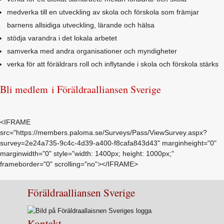
medverka till en utveckling av skola och förskola som främjar
barnens allsidiga utveckling, lärande och hälsa
stödja varandra i det lokala arbetet
samverka med andra organisationer och myndigheter
verka för att föräldrars roll och inflytande i skola och förskola stärks
Bli medlem i Föräldraalliansen Sverige
<IFRAME
src="https://members.paloma.se/Surveys/Pass/ViewSurvey.aspx?
survey=2e24a735-9c4c-4d39-a400-f8cafa843d43" marginheight="0"
marginwidth="0" style="width: 1400px; height: 1000px;"
frameborder="0" scrolling="no"></IFRAME>
Föräldraalliansen Sverige
Kontakt