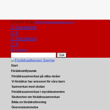
073-097 70 44
info@foraldraalliansen.nu
Facebook
X
Facebook
X
Bli medlem
Search
Start
Föräldrainflytande
Föräldrasamverkan på olika nivåer
Vi föräldrar har ansvaret för våra barn
Samverkan med skolan
Föräldrasamverkan i styrdokumenten
Skolverket om föräldrasamverkan
Bilda en föräldraförening
Överenskommelse