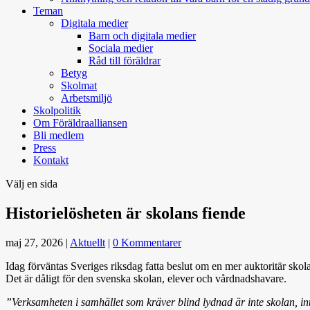
Teman
Digitala medier
Barn och digitala medier
Sociala medier
Råd till föräldrar
Betyg
Skolmat
Arbetsmiljö
Skolpolitik
Om Föräldraalliansen
Bli medlem
Press
Kontakt
Välj en sida
Historielösheten är skolans fiende
maj 27, 2026
|
Aktuellt
|
0 Kommentarer
Idag förväntas Sveriges riksdag fatta beslut om en mer auktoritär sko
Det är dåligt för den svenska skolan, elever och vårdnadshavare.
”Verksamheten i samhället som kräver blind lydnad är inte skolan, inte