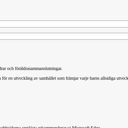
äldrar och föräldrasammanslutningar.
 för en utveckling av samhället som främjar varje barns allsidiga utveck
få webbsidorna upplästa rekommenderar vi Microsoft Edge