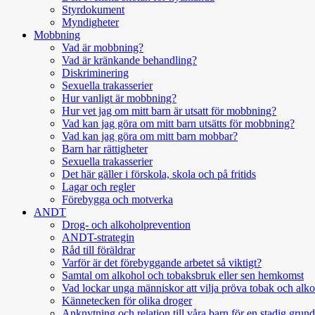
Styrdokument
Myndigheter
Mobbning
Vad är mobbning?
Vad är kränkande behandling?
Diskriminering
Sexuella trakasserier
Hur vanligt är mobbning?
Hur vet jag om mitt barn är utsatt för mobbning?
Vad kan jag göra om mitt barn utsätts för mobbning?
Vad kan jag göra om mitt barn mobbar?
Barn har rättigheter
Sexuella trakasserier
Det här gäller i förskola, skola och på fritids
Lagar och regler
Förebygga och motverka
ANDT
Drog- och alkoholprevention
ANDT-strategin
Råd till föräldrar
Varför är det förebyggande arbetet så viktigt?
Samtal om alkohol och tobaksbruk eller sen hemkomst
Vad lockar unga människor att vilja pröva tobak och alk
Kännetecken för olika droger
Anknytning och relation till våra barn för en stadig grund