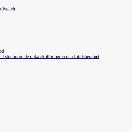
nflytande
töd
skilt stöd inom de olika skolformerna och fritidshemmet