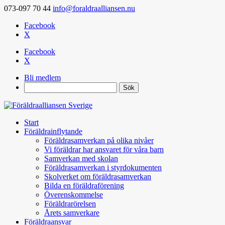
073-097 70 44
info@foraldraalliansen.nu
Facebook
X
Facebook
X
Bli medlem
Search
Start
Föräldrainflytande
Föräldrasamverkan på olika nivåer
Vi föräldrar har ansvaret för våra barn
Samverkan med skolan
Föräldrasamverkan i styrdokumenten
Skolverket om föräldrasamverkan
Bilda en föräldraförening
Överenskommelse
Föräldrarörelsen
Årets samverkare
Föräldraansvar