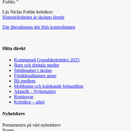
Fohlin.”
Läs Niclas Fohlin krönikor:
Historielösheten är skolans fiende
Där liberalismen dör föds kontrollstaten
Hitta direkt
Kommunalt Grundskoleindex 2025
Barn och digitala medier
Stödinsatser i skolan
Föräldraalliansen anser
Bli medlem
Mobbning och kränkande behandling
Aktuellt – Nyhetsarkiv
Remissvar
Krönikor – arkiv
Nyhetsbrev
Prenumerera på vårt nyhetsbrev
Namn