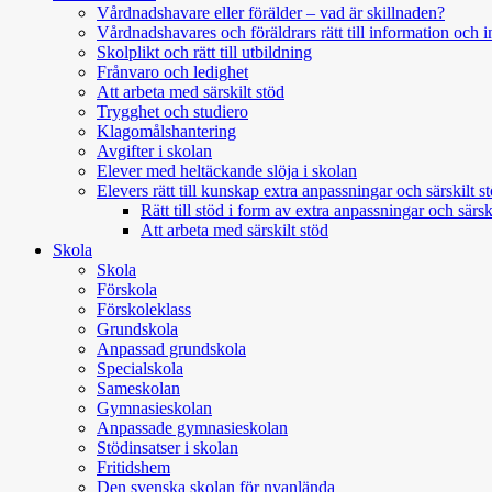
Vårdnadshavare eller förälder – vad är skillnaden?
Vårdnadshavares och föräldrars rätt till information och i
Skolplikt och rätt till utbildning
Frånvaro och ledighet
Att arbeta med särskilt stöd
Trygghet och studiero
Klagomålshantering
Avgifter i skolan
Elever med heltäckande slöja i skolan
Elevers rätt till kunskap extra anpassningar och särskilt s
Rätt till stöd i form av extra anpassningar och sär
Att arbeta med särskilt stöd
Skola
Skola
Förskola
Förskoleklass
Grundskola
Anpassad grundskola
Specialskola
Sameskolan
Gymnasieskolan
Anpassade gymnasieskolan
Stödinsatser i skolan
Fritidshem
Den svenska skolan för nyanlända