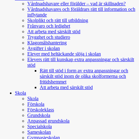
Vårdnadshavare eller förälder – vad är skillnaden?
Vårdnadshavares och föräldrars rätt till information och
inflytande
Skolplikt och rätt till utbildning
Frånvaro och ledighet
Att arbeta med särskilt stöd
Trygghet och studiero
Klagomålshantering
Avgifter i skolan
Elever med heltäckande slöja i skolan
Elevers rätt till kunskap extra anpassningar och särskilt
stöd
Rätt till stöd i form av extra anpassningar och
särskilt stöd inom de olika skolformerna och
fritidshemmet
Att arbeta med särskilt stöd
Skola
Skola
Förskola
Förskoleklass
Grundskola
Anpassad grundskola
Specialskola
Sameskolan
Gymnasieskolan