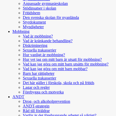
Anpassade gymnasieskolan
Stödinsatser i skolan
Fritidshem
Den svenska skolan för nyanlända
Styrdokument
Myndigheter
Mobbning
Vad är mobbning?
Vad är kränkande behandling?
Diskriminering
Sexuella trakasserier
Hur vanligt är mobbning?
Hur vet jag om mitt barn är utsatt för mobbning?
Vad kan jag göra om mitt barn utsätts för mobbning?
Vad kan jag göra om mitt barn mobbar?
Barn har rättigheter
Sexuella trakasserier
Det här gäller i förskola, skola och på fritids
Lagar och regler
Förebygga och motverka
ANDT
Drog- och alkoholprevention
ANDT-strategin
Råd till föräldrar
Varför är det förebyggande arbetet så viktigt?