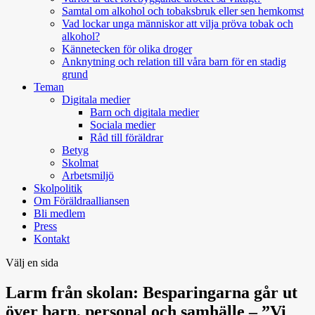
Samtal om alkohol och tobaksbruk eller sen hemkomst
Vad lockar unga människor att vilja pröva tobak och
alkohol?
Kännetecken för olika droger
Anknytning och relation till våra barn för en stadig
grund
Teman
Digitala medier
Barn och digitala medier
Sociala medier
Råd till föräldrar
Betyg
Skolmat
Arbetsmiljö
Skolpolitik
Om Föräldraalliansen
Bli medlem
Press
Kontakt
Välj en sida
Larm från skolan: Besparingarna går ut
över barn, personal och samhälle – ”Vi