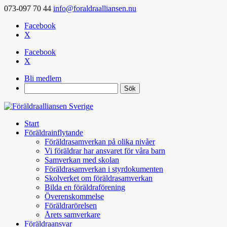
073-097 70 44
info@foraldraalliansen.nu
Facebook
X
Facebook
X
Bli medlem
Search
Start
Föräldrainflytande
Föräldrasamverkan på olika nivåer
Vi föräldrar har ansvaret för våra barn
Samverkan med skolan
Föräldrasamverkan i styrdokumenten
Skolverket om föräldrasamverkan
Bilda en föräldraförening
Överenskommelse
Föräldrarörelsen
Årets samverkare
Föräldraansvar