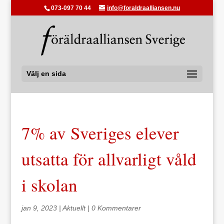
073-097 70 44
info@foraldraalliansen.nu
Välj en sida
7% av Sveriges elever
utsatta för allvarligt våld
i skolan
jan 9, 2023
|
Aktuellt
|
0 Kommentarer