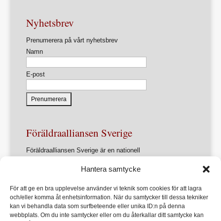
Nyhetsbrev
Prenumerera på vårt nyhetsbrev
Namn
E-post
Föräldraalliansen Sverige
Föräldraalliansen Sverige är en nationell
intresseorganisation för föräldrar och
Hantera samtycke
föräldrasammanslutningar.
Förbundets övergripande ändamål är att ur ett
För att ge en bra upplevelse använder vi teknik som cookies för att lagra
föräldraperspektiv verka för en utveckling av samhället
och/eller komma åt enhetsinformation. När du samtycker till dessa tekniker
som främjar varje barns allsidiga utveckling, lärande och
kan vi behandla data som surfbeteende eller unika ID:n på denna
hälsa
webbplats. Om du inte samtycker eller om du återkallar ditt samtycke kan