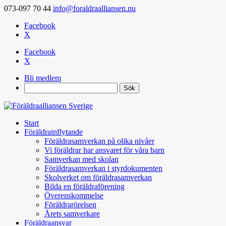
073-097 70 44
info@foraldraalliansen.nu
Facebook
X
Facebook
X
Bli medlem
Search
Start
Föräldrainflytande
Föräldrasamverkan på olika nivåer
Vi föräldrar har ansvaret för våra barn
Samverkan med skolan
Föräldrasamverkan i styrdokumenten
Skolverket om föräldrasamverkan
Bilda en föräldraförening
Överenskommelse
Föräldrarörelsen
Årets samverkare
Föräldraansvar