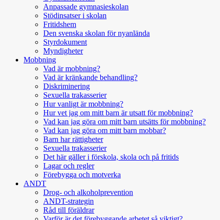
Anpassade gymnasieskolan
Stödinsatser i skolan
Fritidshem
Den svenska skolan för nyanlända
Styrdokument
Myndigheter
Mobbning
Vad är mobbning?
Vad är kränkande behandling?
Diskriminering
Sexuella trakasserier
Hur vanligt är mobbning?
Hur vet jag om mitt barn är utsatt för mobbning?
Vad kan jag göra om mitt barn utsätts för mobbning?
Vad kan jag göra om mitt barn mobbar?
Barn har rättigheter
Sexuella trakasserier
Det här gäller i förskola, skola och på fritids
Lagar och regler
Förebygga och motverka
ANDT
Drog- och alkoholprevention
ANDT-strategin
Råd till föräldrar
Varför är det förebyggande arbetet så viktigt?