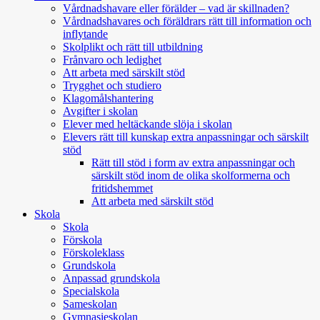
Vårdnadshavare eller förälder – vad är skillnaden?
Vårdnadshavares och föräldrars rätt till information och
inflytande
Skolplikt och rätt till utbildning
Frånvaro och ledighet
Att arbeta med särskilt stöd
Trygghet och studiero
Klagomålshantering
Avgifter i skolan
Elever med heltäckande slöja i skolan
Elevers rätt till kunskap extra anpassningar och särskilt
stöd
Rätt till stöd i form av extra anpassningar och
särskilt stöd inom de olika skolformerna och
fritidshemmet
Att arbeta med särskilt stöd
Skola
Skola
Förskola
Förskoleklass
Grundskola
Anpassad grundskola
Specialskola
Sameskolan
Gymnasieskolan