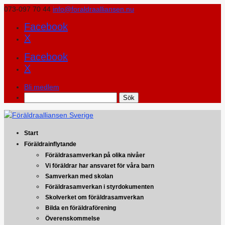
073-097 70 44
info@foraldraalliansen.nu
Facebook
X
Facebook
X
Bli medlem
Search
Start
Föräldrainflytande
Föräldrasamverkan på olika nivåer
Vi föräldrar har ansvaret för våra barn
Samverkan med skolan
Föräldrasamverkan i styrdokumenten
Skolverket om föräldrasamverkan
Bilda en föräldraförening
Överenskommelse