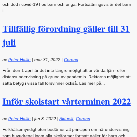
och död i covid-19 hos barn och unga. Fortsättningsvis är det barn
i...
Tillfällig förordning gäller till 31
juli
av
Peter Hallin
|
mar 31, 2022
|
Corona
Från den 1 april är det inte längre möjligt att använda fjärr- eller
distansundervisning på grund av pandemin. Rektorns möjlighet att
sätta betyg i vissa fall försvinner också. Läs mer på...
Inför skolstart vårterminen 2022
av
Peter Hallin
|
jan 8, 2022
|
Aktuellt
,
Corona
Folkhälsomyndigheten bedömer att principen om närundervisning
som huvudregel inom alla skolformer fortsatt gäller för barn och