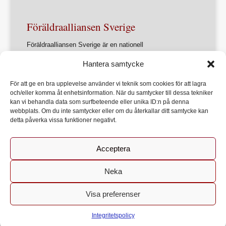
Föräldraalliansen Sverige
Föräldraalliansen Sverige är en nationell
intresseorganisation för föräldrar och
Hantera samtycke
föräldrasammanslutningar.
Förbundets övergripande ändamål är att ur ett
För att ge en bra upplevelse använder vi teknik som cookies för att lagra
föräldraperspektiv verka för en utveckling av samhället
och/eller komma åt enhetsinformation. När du samtycker till dessa tekniker
som främjar varje barns allsidiga utveckling, lärande och
kan vi behandla data som surfbeteende eller unika ID:n på denna
hälsa
webbplats. Om du inte samtycker eller om du återkallar ditt samtycke kan
detta påverka vissa funktioner negativt.
Acceptera
Start
Om Föräldraalliansen
Bli medlem
Kontakt
Neka
Genom att fortsätta använda denna webbplats godkänner du
Visa preferenser
Acceptera
användandet av kakor.
Mer information
© Föräldraalliansen Sverige. Alla rättigheter förbehållna. - Vill
du få webbsidorna upplästa rekommenderar vi Microsoft Edge
Integritetspolicy