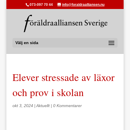
073-097 70 44
info@foraldraalliansen.nu
Välj en sida
Elever stressade av läxor
och prov i skolan
okt 3, 2024
|
Aktuellt
|
0 Kommentarer