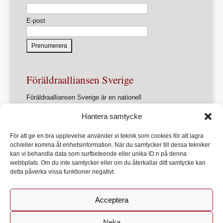
E-post
Föräldraalliansen Sverige
Föräldraalliansen Sverige är en nationell
intresseorganisation för föräldrar och
Hantera samtycke
föräldrasammanslutningar.
Förbundets övergripande ändamål är att ur ett
För att ge en bra upplevelse använder vi teknik som cookies för att lagra
föräldraperspektiv verka för en utveckling av samhället
och/eller komma åt enhetsinformation. När du samtycker till dessa tekniker
som främjar varje barns allsidiga utveckling, lärande och
kan vi behandla data som surfbeteende eller unika ID:n på denna
hälsa
webbplats. Om du inte samtycker eller om du återkallar ditt samtycke kan
detta påverka vissa funktioner negativt.
Acceptera
Start
Om Föräldraalliansen
Bli medlem
Kontakt
Neka