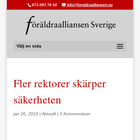
073-097 70 44
info@foraldraalliansen.nu
Välj en sida
Fler rektorer skärper
säkerheten
jan 26, 2018
|
Aktuellt
|
0 Kommentarer