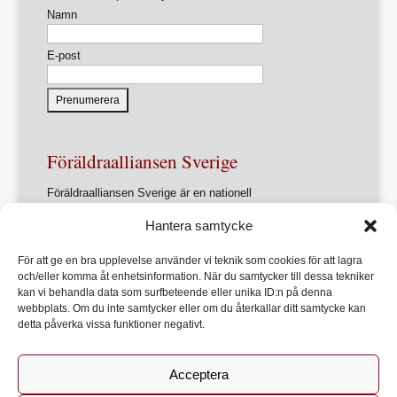
Namn
E-post
Föräldraalliansen Sverige
Föräldraalliansen Sverige är en nationell
intresseorganisation för föräldrar och
Hantera samtycke
föräldrasammanslutningar.
Förbundets övergripande ändamål är att ur ett
För att ge en bra upplevelse använder vi teknik som cookies för att lagra
föräldraperspektiv verka för en utveckling av samhället
och/eller komma åt enhetsinformation. När du samtycker till dessa tekniker
som främjar varje barns allsidiga utveckling, lärande och
kan vi behandla data som surfbeteende eller unika ID:n på denna
hälsa
webbplats. Om du inte samtycker eller om du återkallar ditt samtycke kan
detta påverka vissa funktioner negativt.
Acceptera
Start
Om Föräldraalliansen
Bli medlem