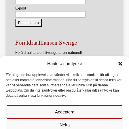
E-post
Föräldraalliansen Sverige
Föräldraalliansen Sverige är en nationell
intresseorganisation för föräldrar och
Hantera samtycke
föräldrasammanslutningar.
Förbundets övergripande ändamål är att ur ett
För att ge en bra upplevelse använder vi teknik som cookies för att lagra
föräldraperspektiv verka för en utveckling av samhället
och/eller komma åt enhetsinformation. När du samtycker till dessa tekniker
som främjar varje barns allsidiga utveckling, lärande och
kan vi behandla data som surfbeteende eller unika ID:n på denna
hälsa
webbplats. Om du inte samtycker eller om du återkallar ditt samtycke kan
detta påverka vissa funktioner negativt.
Acceptera
Start
Om Föräldraalliansen
Bli medlem
Kontakt
Neka