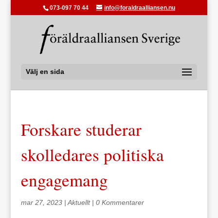
073-097 70 44
info@foraldraalliansen.nu
Välj en sida
Forskare studerar
skolledares politiska
engagemang
mar 27, 2023
|
Aktuellt
|
0 Kommentarer