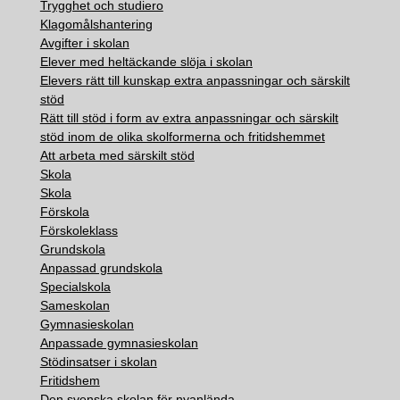
Trygghet och studiero
Klagomålshantering
Avgifter i skolan
Elever med heltäckande slöja i skolan
Elevers rätt till kunskap extra anpassningar och särskilt
stöd
Rätt till stöd i form av extra anpassningar och särskilt
stöd inom de olika skolformerna och fritidshemmet
Att arbeta med särskilt stöd
Skola
Skola
Förskola
Förskoleklass
Grundskola
Anpassad grundskola
Specialskola
Sameskolan
Gymnasieskolan
Anpassade gymnasieskolan
Stödinsatser i skolan
Fritidshem
Den svenska skolan för nyanlända