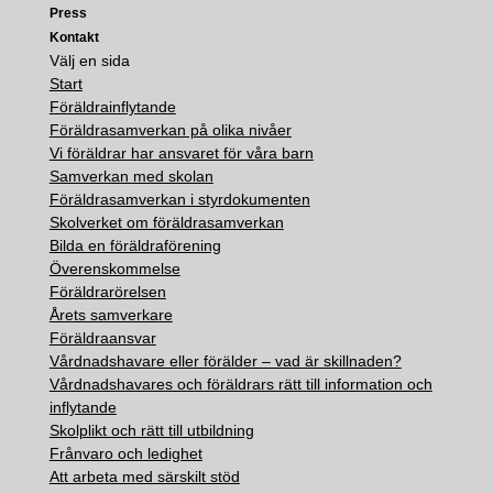
Press
Kontakt
Välj en sida
Start
Föräldrainflytande
Föräldrasamverkan på olika nivåer
Vi föräldrar har ansvaret för våra barn
Samverkan med skolan
Föräldrasamverkan i styrdokumenten
Skolverket om föräldrasamverkan
Bilda en föräldraförening
Överenskommelse
Föräldrarörelsen
Årets samverkare
Föräldraansvar
Vårdnadshavare eller förälder – vad är skillnaden?
Vårdnadshavares och föräldrars rätt till information och
inflytande
Skolplikt och rätt till utbildning
Frånvaro och ledighet
Att arbeta med särskilt stöd