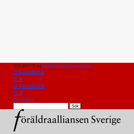
073-097 70 44
info@foraldraalliansen.nu
Facebook
X
Facebook
X
Bli medlem
Search