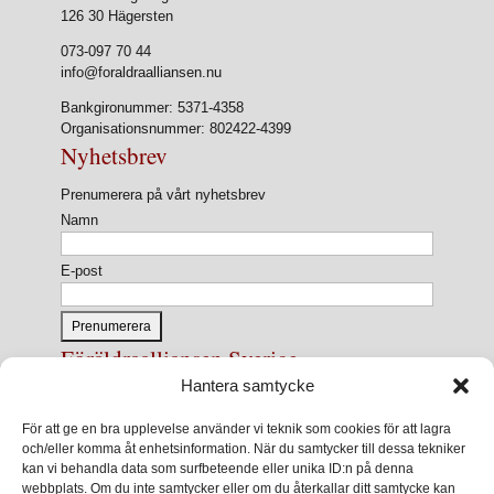
126 30 Hägersten
073-097 70 44
info@foraldraalliansen.nu
Bankgironummer: 5371-4358
Organisationsnummer: 802422-4399
Nyhetsbrev
Prenumerera på vårt nyhetsbrev
Namn
E-post
Föräldraalliansen Sverige
Hantera samtycke
Föräldraalliansen Sverige är en nationell
intresseorganisation för föräldrar och
För att ge en bra upplevelse använder vi teknik som cookies för att lagra
föräldrasammanslutningar.
och/eller komma åt enhetsinformation. När du samtycker till dessa tekniker
kan vi behandla data som surfbeteende eller unika ID:n på denna
Förbundets övergripande ändamål är att ur ett
webbplats. Om du inte samtycker eller om du återkallar ditt samtycke kan