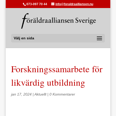
073-097 70 44
info@foraldraalliansen.nu
Välj en sida
Forskningssamarbete för
likvärdig utbildning
jan 17, 2024
|
Aktuellt
|
0 Kommentarer