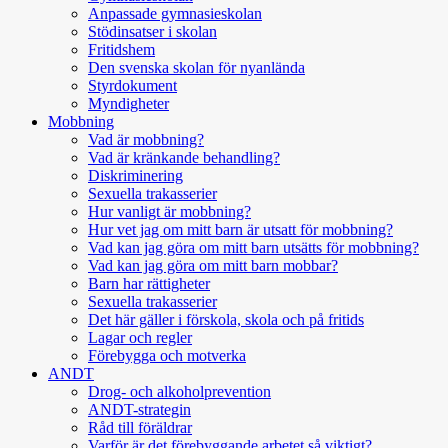
Anpassade gymnasieskolan
Stödinsatser i skolan
Fritidshem
Den svenska skolan för nyanlända
Styrdokument
Myndigheter
Mobbning
Vad är mobbning?
Vad är kränkande behandling?
Diskriminering
Sexuella trakasserier
Hur vanligt är mobbning?
Hur vet jag om mitt barn är utsatt för mobbning?
Vad kan jag göra om mitt barn utsätts för mobbning?
Vad kan jag göra om mitt barn mobbar?
Barn har rättigheter
Sexuella trakasserier
Det här gäller i förskola, skola och på fritids
Lagar och regler
Förebygga och motverka
ANDT
Drog- och alkoholprevention
ANDT-strategin
Råd till föräldrar
Varför är det förebyggande arbetet så viktigt?