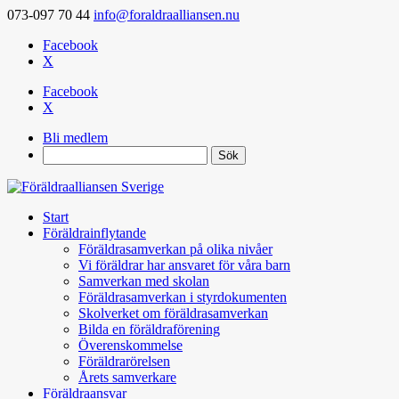
073-097 70 44
info@foraldraalliansen.nu
Facebook
X
Facebook
X
Bli medlem
Search
Start
Föräldrainflytande
Föräldrasamverkan på olika nivåer
Vi föräldrar har ansvaret för våra barn
Samverkan med skolan
Föräldrasamverkan i styrdokumenten
Skolverket om föräldrasamverkan
Bilda en föräldraförening
Överenskommelse
Föräldrarörelsen
Årets samverkare
Föräldraansvar