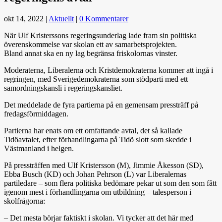
okt 14, 2022
|
Aktuellt
|
0 Kommentarer
När Ulf Kristerssons regeringsunderlag lade fram sin politiska
överenskommelse var skolan ett av samarbetsprojekten.
Bland annat ska en ny lag begränsa friskolornas vinster.
Moderaterna, Liberalerna och Kristdemokraterna kommer att ingå i
regringen, med Sverigedemokraterna som stödparti med ett
samordningskansli i regeringskansliet.
Det meddelade de fyra partierna på en gemensam pressträff på
fredagsförmiddagen.
Partierna har enats om ett omfattande avtal, det så kallade
Tidöavtalet, efter förhandlingarna på Tidö slott som skedde i
Västmanland i helgen.
På pressträffen med Ulf Kristersson (M), Jimmie Åkesson (SD),
Ebba Busch (KD) och Johan Pehrson (L) var Liberalernas
partiledare – som flera politiska bedömare pekar ut som den som fått
igenom mest i förhandlingarna om utbildning – talesperson i
skolfrågorna:
– Det mesta börjar faktiskt i skolan. Vi tycker att det här med