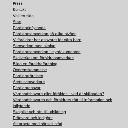
Press
Kontakt
Välj en sida
Start
Föräldrainflytande
Föräldrasamverkan på olika nivåer
Vi föräldrar har ansvaret för våra barn
Samverkan med skolan
Föräldrasamverkan i styrdokumenten
Skolverket om föräldrasamverkan
Bilda en föräldraförening
Överenskommelse
Föräldrarörelsen
Årets samverkare
Föräldraansvar
Vårdnadshavare eller förälder – vad är skillnaden?
Vårdnadshavares och föräldrars rätt till information och
inflytande
Skolplikt och rätt till utbildning
Frånvaro och ledighet
Att arbeta med särskilt stöd