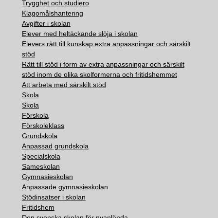
Trygghet och studiero
Klagomålshantering
Avgifter i skolan
Elever med heltäckande slöja i skolan
Elevers rätt till kunskap extra anpassningar och särskilt
stöd
Rätt till stöd i form av extra anpassningar och särskilt
stöd inom de olika skolformerna och fritidshemmet
Att arbeta med särskilt stöd
Skola
Skola
Förskola
Förskoleklass
Grundskola
Anpassad grundskola
Specialskola
Sameskolan
Gymnasieskolan
Anpassade gymnasieskolan
Stödinsatser i skolan
Fritidshem
Den svenska skolan för nyanlända