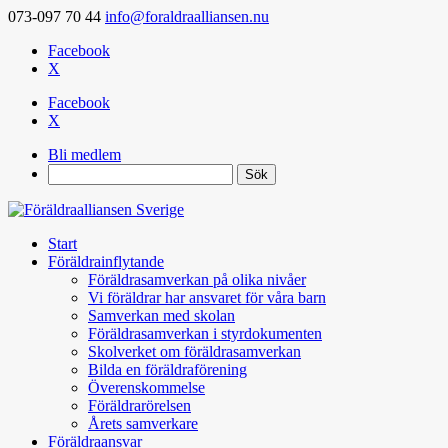
073-097 70 44
info@foraldraalliansen.nu
Facebook
X
Facebook
X
Bli medlem
Search
Start
Föräldrainflytande
Föräldrasamverkan på olika nivåer
Vi föräldrar har ansvaret för våra barn
Samverkan med skolan
Föräldrasamverkan i styrdokumenten
Skolverket om föräldrasamverkan
Bilda en föräldraförening
Överenskommelse
Föräldrarörelsen
Årets samverkare
Föräldraansvar