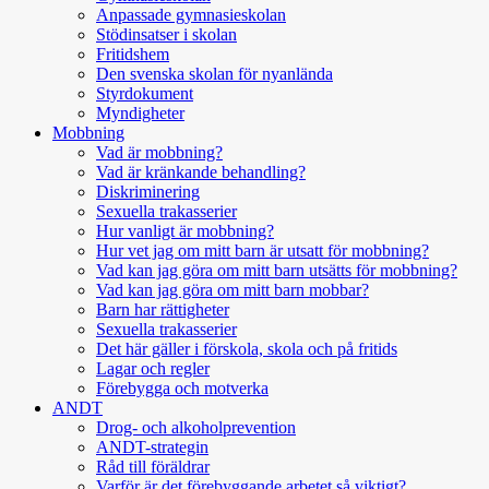
Anpassade gymnasieskolan
Stödinsatser i skolan
Fritidshem
Den svenska skolan för nyanlända
Styrdokument
Myndigheter
Mobbning
Vad är mobbning?
Vad är kränkande behandling?
Diskriminering
Sexuella trakasserier
Hur vanligt är mobbning?
Hur vet jag om mitt barn är utsatt för mobbning?
Vad kan jag göra om mitt barn utsätts för mobbning?
Vad kan jag göra om mitt barn mobbar?
Barn har rättigheter
Sexuella trakasserier
Det här gäller i förskola, skola och på fritids
Lagar och regler
Förebygga och motverka
ANDT
Drog- och alkoholprevention
ANDT-strategin
Råd till föräldrar
Varför är det förebyggande arbetet så viktigt?