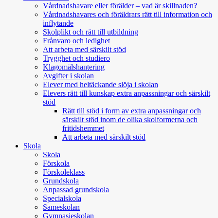
Vårdnadshavare eller förälder – vad är skillnaden?
Vårdnadshavares och föräldrars rätt till information och
inflytande
Skolplikt och rätt till utbildning
Frånvaro och ledighet
Att arbeta med särskilt stöd
Trygghet och studiero
Klagomålshantering
Avgifter i skolan
Elever med heltäckande slöja i skolan
Elevers rätt till kunskap extra anpassningar och särskilt
stöd
Rätt till stöd i form av extra anpassningar och
särskilt stöd inom de olika skolformerna och
fritidshemmet
Att arbeta med särskilt stöd
Skola
Skola
Förskola
Förskoleklass
Grundskola
Anpassad grundskola
Specialskola
Sameskolan
Gymnasieskolan