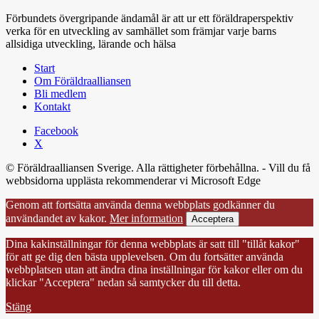
Förbundets övergripande ändamål är att ur ett föräldraperspektiv
verka för en utveckling av samhället som främjar varje barns
allsidiga utveckling, lärande och hälsa
Start
Om Föräldraalliansen
Bli medlem
Kontakt
Facebook
X
© Föräldraalliansen Sverige. Alla rättigheter förbehållna. - Vill du få
webbsidorna upplästa rekommenderar vi Microsoft Edge
Genom att fortsätta använda denna webbplats godkänner du
användandet av kakor.
Mer information
Acceptera
Dina kakinställningar för denna webbplats är satt till "tillåt kakor"
för att ge dig den bästa upplevelsen. Om du fortsätter använda
webbplatsen utan att ändra dina inställningar för kakor eller om du
klickar "Acceptera" nedan så samtycker du till detta.
Stäng