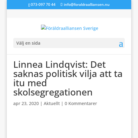
073-097 70 44
info@foraldraalliansen.nu
Välj en sida
Linnea Lindqvist: Det
saknas politisk vilja att ta
itu med
skolsegregationen
apr 23, 2020
|
Aktuellt
|
0 Kommentarer