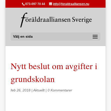
073-097 70 44
info@foraldraalliansen.nu
Välj en sida
Nytt beslut om avgifter i
grundskolan
feb 26, 2018
|
Aktuellt
|
0 Kommentarer