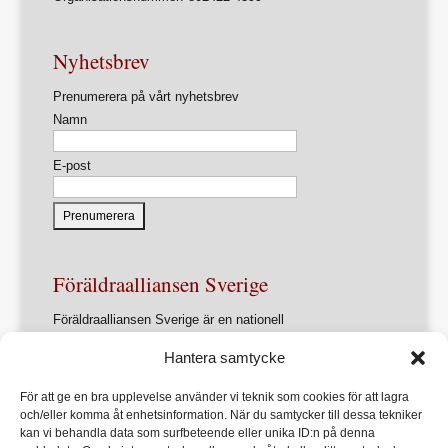
Nyhetsbrev
Prenumerera på vårt nyhetsbrev
Namn
E-post
Föräldraalliansen Sverige
Föräldraalliansen Sverige är en nationell
intresseorganisation för föräldrar och
Hantera samtycke
föräldrasammanslutningar.
Förbundets övergripande ändamål är att ur ett
För att ge en bra upplevelse använder vi teknik som cookies för att lagra
föräldraperspektiv verka för en utveckling av samhället
och/eller komma åt enhetsinformation. När du samtycker till dessa tekniker
som främjar varje barns allsidiga utveckling, lärande och
kan vi behandla data som surfbeteende eller unika ID:n på denna
hälsa