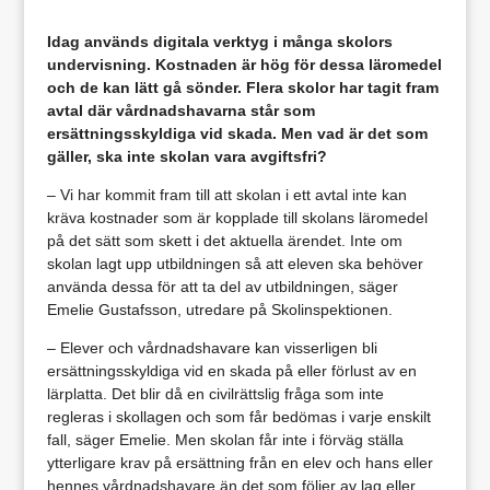
Idag används digitala verktyg i många skolors
undervisning. Kostnaden är hög för dessa läromedel
och de kan lätt gå sönder. Flera skolor har tagit fram
avtal där vårdnadshavarna står som
ersättningsskyldiga vid skada. Men vad är det som
gäller, ska inte skolan vara avgiftsfri?
– Vi har kommit fram till att skolan i ett avtal inte kan
kräva kostnader som är kopplade till skolans läromedel
på det sätt som skett i det aktuella ärendet. Inte om
skolan lagt upp utbildningen så att eleven ska behöver
använda dessa för att ta del av utbildningen, säger
Emelie Gustafsson, utredare på Skolinspektionen.
– Elever och vårdnadshavare kan visserligen bli
ersättningsskyldiga vid en skada på eller förlust av en
lärplatta. Det blir då en civilrättslig fråga som inte
regleras i skollagen och som får bedömas i varje enskilt
fall, säger Emelie. Men skolan får inte i förväg ställa
ytterligare krav på ersättning från en elev och hans eller
hennes vårdnadshavare än det som följer av lag eller