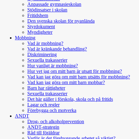
Anpassade gymnasieskolan
Stödinsatser i skolan
Fritidshem
Den svenska skolan för nyanlända
Styrdokument
Myndigheter
Mobbning
Vad är mobbning?
Vad är kränkande behandling?
Diskriminering
Sexuella trakasserier
Hur vanligt är mobbning?
Hur vet jag om mitt barn är utsatt för mobbning?
Vad kan jag göra om mitt barn utsätts för mobbning?
Vad kan jag göra om mitt barn mobbar?
Barn har rättigheter
Sexuella trakasserier
Det här gäller i förskola, skola och på fritids
Lagar och regler
Förebygga och motverka
ANDT
Drog- och alkoholprevention
ANDT-strategin
Råd till föräldrar
Varför är det förebyggande arbetet så viktigt?