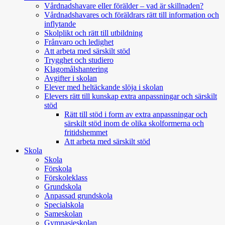
Vårdnadshavare eller förälder – vad är skillnaden?
Vårdnadshavares och föräldrars rätt till information och
inflytande
Skolplikt och rätt till utbildning
Frånvaro och ledighet
Att arbeta med särskilt stöd
Trygghet och studiero
Klagomålshantering
Avgifter i skolan
Elever med heltäckande slöja i skolan
Elevers rätt till kunskap extra anpassningar och särskilt
stöd
Rätt till stöd i form av extra anpassningar och
särskilt stöd inom de olika skolformerna och
fritidshemmet
Att arbeta med särskilt stöd
Skola
Skola
Förskola
Förskoleklass
Grundskola
Anpassad grundskola
Specialskola
Sameskolan
Gymnasieskolan