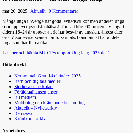
mar 26, 2025
|
Aktuellt
|
0 Kommentarer
Många unga i Sverige har goda levnadsvillkor men andelen unga
som upplever psykisk ohälsa är fortsatt hög. 60 procent av unga i
åldern 16–24 år uppger att de har besvär av ängslan, ångest eller
oro. Vissa levnadsvanor har försämrats, bland annat har andelen
unga som har fetma ökat.
Läs mer och hämta MUCF:s rapport Ung idag 2025 del 1
Hitta direkt
Kommunalt Grundskoleindex 2025
Barn och digitala medier
Stödinsatser i skolan
Föräldraalliansen anser
Bli medlem
Mobbning och kränkande behandling
Aktuellt – Nyhetsarkiv
Remissvar
Krönikor – arkiv
Nyhetsbrev