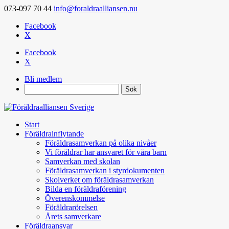
073-097 70 44
info@foraldraalliansen.nu
Facebook
X
Facebook
X
Bli medlem
Search
Start
Föräldrainflytande
Föräldrasamverkan på olika nivåer
Vi föräldrar har ansvaret för våra barn
Samverkan med skolan
Föräldrasamverkan i styrdokumenten
Skolverket om föräldrasamverkan
Bilda en föräldraförening
Överenskommelse
Föräldrarörelsen
Årets samverkare
Föräldraansvar