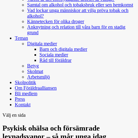
Samtal om alkohol och tobaksbruk eller sen hemkomst
Vad lockar unga människor att vilja pröva tobak och
alkohol?
Kännetecken för olika droger
Anknytning och relation till våra barn för en stadig
grund
Teman
Digitala medier
Barn och digitala medier
Sociala medier
Råd till föräldrar
Betyg
Skolmat
Arbetsmiljö
Skolpolitik
Om Föräldraalliansen
Bli medlem
Press
Kontakt
Välj en sida
Psykisk ohälsa och försämrade
levnadsvanor – så mår unga idag