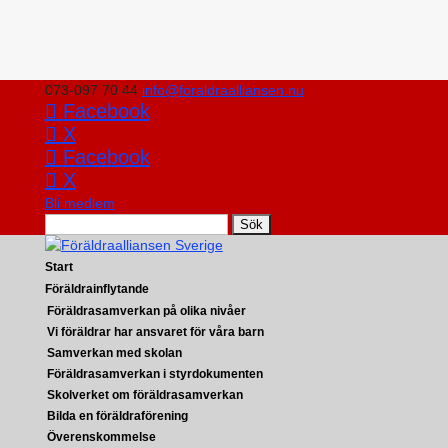
073-097 70 44
info@foraldraalliansen.nu
Facebook
X
Facebook
X
Bli medlem
Search
Start
Föräldrainflytande
Föräldrasamverkan på olika nivåer
Vi föräldrar har ansvaret för våra barn
Samverkan med skolan
Föräldrasamverkan i styrdokumenten
Skolverket om föräldrasamverkan
Bilda en föräldraförening
Överenskommelse