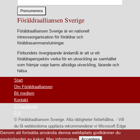
Föräldraalliansen Sverige
Föräldraalliansen Sverige är en nationell
intresseorganisation för föräldrar och
föräldrasammanslutningar.
Förbundets övergripande ändamål är att ur ett
föräldraperspektiv verka för en utveckling av samhället
som främjar varje barns allsidiga utveckling, lärande och
hälsa
Start
Om Föräldraalliansen
Bli medlem
Kontakt
Facebook
X
© Föräldraalliansen Sverige. Alla rättigheter förbehållna. - Vill
du få webbsidorna upplästa rekommenderar vi Microsoft Edge
Genom att fortsätta använda denna webbplats godkänner du
användandet av kakor.
Mer information
Acceptera