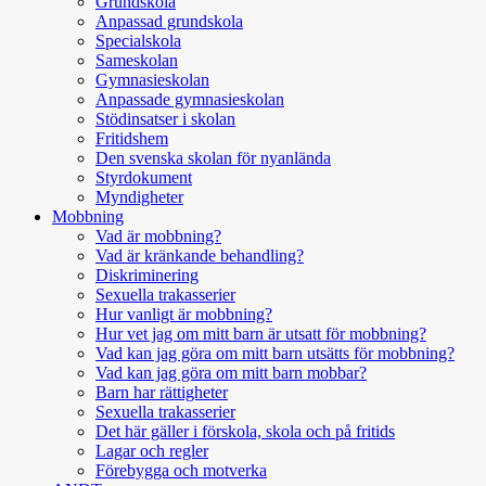
Grundskola
Anpassad grundskola
Specialskola
Sameskolan
Gymnasieskolan
Anpassade gymnasieskolan
Stödinsatser i skolan
Fritidshem
Den svenska skolan för nyanlända
Styrdokument
Myndigheter
Mobbning
Vad är mobbning?
Vad är kränkande behandling?
Diskriminering
Sexuella trakasserier
Hur vanligt är mobbning?
Hur vet jag om mitt barn är utsatt för mobbning?
Vad kan jag göra om mitt barn utsätts för mobbning?
Vad kan jag göra om mitt barn mobbar?
Barn har rättigheter
Sexuella trakasserier
Det här gäller i förskola, skola och på fritids
Lagar och regler
Förebygga och motverka