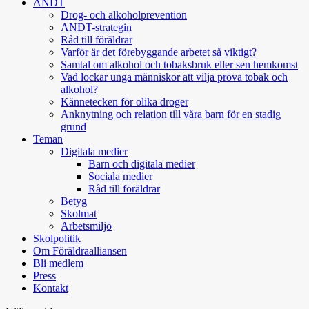
ANDT
Drog- och alkoholprevention
ANDT-strategin
Råd till föräldrar
Varför är det förebyggande arbetet så viktigt?
Samtal om alkohol och tobaksbruk eller sen hemkomst
Vad lockar unga människor att vilja pröva tobak och
alkohol?
Kännetecken för olika droger
Anknytning och relation till våra barn för en stadig
grund
Teman
Digitala medier
Barn och digitala medier
Sociala medier
Råd till föräldrar
Betyg
Skolmat
Arbetsmiljö
Skolpolitik
Om Föräldraalliansen
Bli medlem
Press
Kontakt