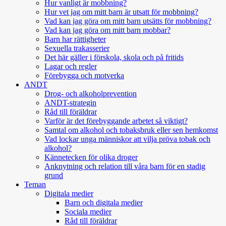
Hur vanligt är mobbning?
Hur vet jag om mitt barn är utsatt för mobbning?
Vad kan jag göra om mitt barn utsätts för mobbning?
Vad kan jag göra om mitt barn mobbar?
Barn har rättigheter
Sexuella trakasserier
Det här gäller i förskola, skola och på fritids
Lagar och regler
Förebygga och motverka
ANDT
Drog- och alkoholprevention
ANDT-strategin
Råd till föräldrar
Varför är det förebyggande arbetet så viktigt?
Samtal om alkohol och tobaksbruk eller sen hemkomst
Vad lockar unga människor att vilja pröva tobak och
alkohol?
Kännetecken för olika droger
Anknytning och relation till våra barn för en stadig
grund
Teman
Digitala medier
Barn och digitala medier
Sociala medier
Råd till föräldrar