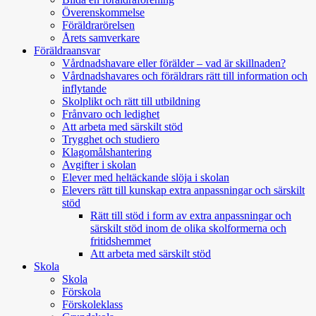
Överenskommelse
Föräldrarörelsen
Årets samverkare
Föräldraansvar
Vårdnadshavare eller förälder – vad är skillnaden?
Vårdnadshavares och föräldrars rätt till information och
inflytande
Skolplikt och rätt till utbildning
Frånvaro och ledighet
Att arbeta med särskilt stöd
Trygghet och studiero
Klagomålshantering
Avgifter i skolan
Elever med heltäckande slöja i skolan
Elevers rätt till kunskap extra anpassningar och särskilt
stöd
Rätt till stöd i form av extra anpassningar och
särskilt stöd inom de olika skolformerna och
fritidshemmet
Att arbeta med särskilt stöd
Skola
Skola
Förskola
Förskoleklass