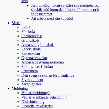
stöd
Rätt till stöd i form av extra anpassningar och
särskilt stöd inom de olika skolformerna och
fritidshemmet
Att arbeta med särskilt stöd
Skola
Skola
Förskola
Förskoleklass
Grundskola
Anpassad grundskola
Specialskola
Sameskolan
Gymnasieskolan
Anpassade gymnasieskolan
Stödinsatser i skolan
Fritidshem
Den svenska skolan för nyanlända
Styrdokument
Myndigheter
Mobbning
Vad är mobbning?
Vad är kränkande behandling?
Diskriminering
Sexuella trakasserier