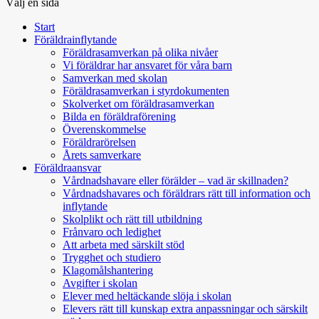
Välj en sida
Start
Föräldrainflytande
Föräldrasamverkan på olika nivåer
Vi föräldrar har ansvaret för våra barn
Samverkan med skolan
Föräldrasamverkan i styrdokumenten
Skolverket om föräldrasamverkan
Bilda en föräldraförening
Överenskommelse
Föräldrarörelsen
Årets samverkare
Föräldraansvar
Vårdnadshavare eller förälder – vad är skillnaden?
Vårdnadshavares och föräldrars rätt till information och
inflytande
Skolplikt och rätt till utbildning
Frånvaro och ledighet
Att arbeta med särskilt stöd
Trygghet och studiero
Klagomålshantering
Avgifter i skolan
Elever med heltäckande slöja i skolan
Elevers rätt till kunskap extra anpassningar och särskilt