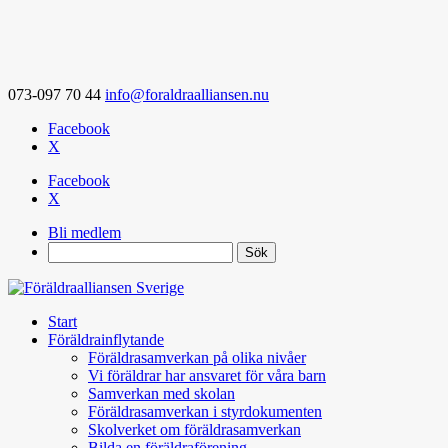
073-097 70 44
info@foraldraalliansen.nu
Facebook
X
Facebook
X
Bli medlem
Search
Start
Föräldrainflytande
Föräldrasamverkan på olika nivåer
Vi föräldrar har ansvaret för våra barn
Samverkan med skolan
Föräldrasamverkan i styrdokumenten
Skolverket om föräldrasamverkan
Bilda en föräldraförening