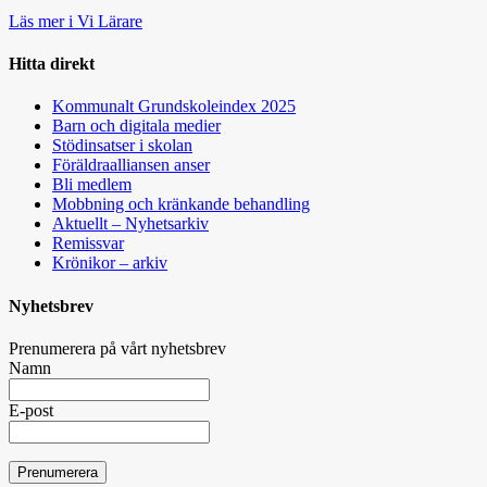
Läs mer i Vi Lärare
Hitta direkt
Kommunalt Grundskoleindex 2025
Barn och digitala medier
Stödinsatser i skolan
Föräldraalliansen anser
Bli medlem
Mobbning och kränkande behandling
Aktuellt – Nyhetsarkiv
Remissvar
Krönikor – arkiv
Nyhetsbrev
Prenumerera på vårt nyhetsbrev
Namn
E-post