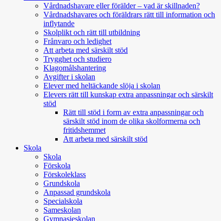
Vårdnadshavare eller förälder – vad är skillnaden?
Vårdnadshavares och föräldrars rätt till information och
inflytande
Skolplikt och rätt till utbildning
Frånvaro och ledighet
Att arbeta med särskilt stöd
Trygghet och studiero
Klagomålshantering
Avgifter i skolan
Elever med heltäckande slöja i skolan
Elevers rätt till kunskap extra anpassningar och särskilt
stöd
Rätt till stöd i form av extra anpassningar och
särskilt stöd inom de olika skolformerna och
fritidshemmet
Att arbeta med särskilt stöd
Skola
Skola
Förskola
Förskoleklass
Grundskola
Anpassad grundskola
Specialskola
Sameskolan
Gymnasieskolan