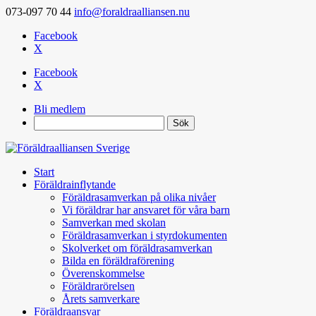
073-097 70 44
info@foraldraalliansen.nu
Facebook
X
Facebook
X
Bli medlem
Search
Start
Föräldrainflytande
Föräldrasamverkan på olika nivåer
Vi föräldrar har ansvaret för våra barn
Samverkan med skolan
Föräldrasamverkan i styrdokumenten
Skolverket om föräldrasamverkan
Bilda en föräldraförening
Överenskommelse
Föräldrarörelsen
Årets samverkare
Föräldraansvar