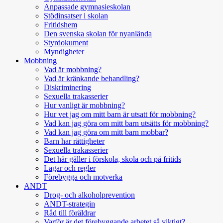
Anpassade gymnasieskolan
Stödinsatser i skolan
Fritidshem
Den svenska skolan för nyanlända
Styrdokument
Myndigheter
Mobbning
Vad är mobbning?
Vad är kränkande behandling?
Diskriminering
Sexuella trakasserier
Hur vanligt är mobbning?
Hur vet jag om mitt barn är utsatt för mobbning?
Vad kan jag göra om mitt barn utsätts för mobbning?
Vad kan jag göra om mitt barn mobbar?
Barn har rättigheter
Sexuella trakasserier
Det här gäller i förskola, skola och på fritids
Lagar och regler
Förebygga och motverka
ANDT
Drog- och alkoholprevention
ANDT-strategin
Råd till föräldrar
Varför är det förebyggande arbetet så viktigt?