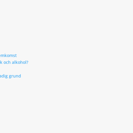
hemkomst
k och alkohol?
tadig grund