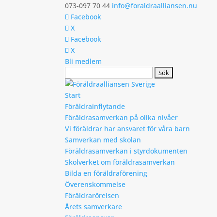
073-097 70 44
info@foraldraalliansen.nu
Facebook
X
Facebook
X
Bli medlem
Search
Start
Föräldrainflytande
Föräldrasamverkan på olika nivåer
Vi föräldrar har ansvaret för våra barn
Samverkan med skolan
Föräldrasamverkan i styrdokumenten
Skolverket om föräldrasamverkan
Bilda en föräldraförening
Överenskommelse
Föräldrarörelsen
Årets samverkare