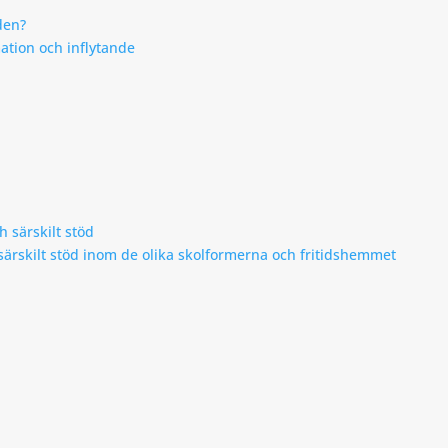
den?
mation och inflytande
h särskilt stöd
h särskilt stöd inom de olika skolformerna och fritidshemmet