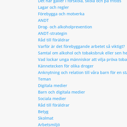
Det här gäller i förskola, skola och på fritids
Lagar och regler
Förebygga och motverka
ANDT
Drog- och alkoholprevention
ANDT-strategin
Råd till föräldrar
Varför är det förebyggande arbetet så viktigt?
Samtal om alkohol och tobaksbruk eller sen 
Vad lockar unga människor att vilja pröva toba
Kännetecken för olika droger
Anknytning och relation till våra barn för en s
Teman
Digitala medier
Barn och digitala medier
Sociala medier
Råd till föräldrar
Betyg
Skolmat
Arbetsmiljö