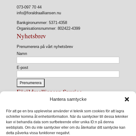
073-097 70 44
info@foraldraalliansen.nu
Bankgironummer: 5371-4358
Organisationsnummer: 802422-4399
Nyhetsbrev
Prenumerera på vårt nyhetsbrev
Namn
E-post
Föräldraalliansen Sverige
Hantera samtycke
Föräldraalliansen Sverige är en nationell
intresseorganisation för föräldrar och
För att ge en bra upplevelse använder vi teknik som cookies för att lagra
föräldrasammanslutningar.
och/eller komma åt enhetsinformation. När du samtycker till dessa tekniker
kan vi behandla data som surfbeteende eller unika ID:n på denna
Förbundets övergripande ändamål är att ur ett
webbplats. Om du inte samtycker eller om du återkallar ditt samtycke kan
föräldraperspektiv verka för en utveckling av samhället
detta påverka vissa funktioner negativt.
som främjar varje barns allsidiga utveckling, lärande och