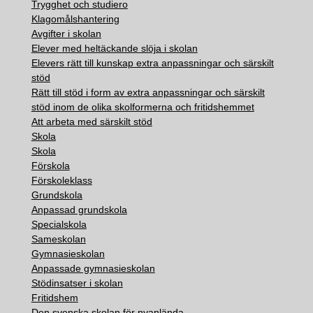
Trygghet och studiero
Klagomålshantering
Avgifter i skolan
Elever med heltäckande slöja i skolan
Elevers rätt till kunskap extra anpassningar och särskilt
stöd
Rätt till stöd i form av extra anpassningar och särskilt
stöd inom de olika skolformerna och fritidshemmet
Att arbeta med särskilt stöd
Skola
Skola
Förskola
Förskoleklass
Grundskola
Anpassad grundskola
Specialskola
Sameskolan
Gymnasieskolan
Anpassade gymnasieskolan
Stödinsatser i skolan
Fritidshem
Den svenska skolan för nyanlända