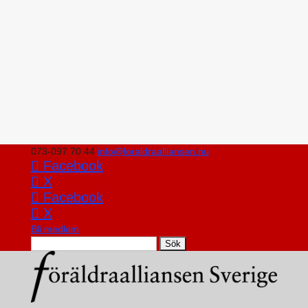
073-097 70 44
info@foraldraalliansen.nu
Facebook
X
Facebook
X
Bli medlem
Search