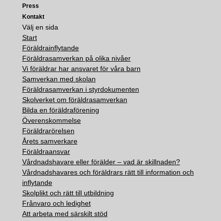
Press
Kontakt
Välj en sida
Start
Föräldrainflytande
Föräldrasamverkan på olika nivåer
Vi föräldrar har ansvaret för våra barn
Samverkan med skolan
Föräldrasamverkan i styrdokumenten
Skolverket om föräldrasamverkan
Bilda en föräldraförening
Överenskommelse
Föräldrarörelsen
Årets samverkare
Föräldraansvar
Vårdnadshavare eller förälder – vad är skillnaden?
Vårdnadshavares och föräldrars rätt till information och
inflytande
Skolplikt och rätt till utbildning
Frånvaro och ledighet
Att arbeta med särskilt stöd