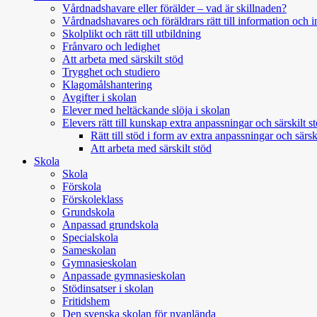
Vårdnadshavare eller förälder – vad är skillnaden?
Vårdnadshavares och föräldrars rätt till information och i
Skolplikt och rätt till utbildning
Frånvaro och ledighet
Att arbeta med särskilt stöd
Trygghet och studiero
Klagomålshantering
Avgifter i skolan
Elever med heltäckande slöja i skolan
Elevers rätt till kunskap extra anpassningar och särskilt s
Rätt till stöd i form av extra anpassningar och sär
Att arbeta med särskilt stöd
Skola
Skola
Förskola
Förskoleklass
Grundskola
Anpassad grundskola
Specialskola
Sameskolan
Gymnasieskolan
Anpassade gymnasieskolan
Stödinsatser i skolan
Fritidshem
Den svenska skolan för nyanlända