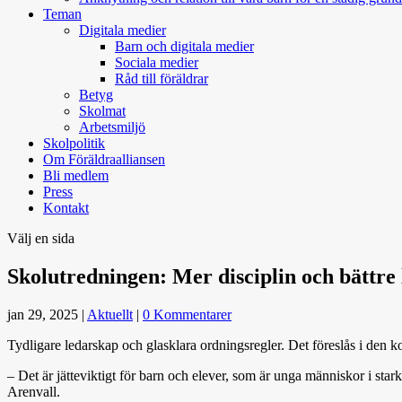
Teman
Digitala medier
Barn och digitala medier
Sociala medier
Råd till föräldrar
Betyg
Skolmat
Arbetsmiljö
Skolpolitik
Om Föräldraalliansen
Bli medlem
Press
Kontakt
Välj en sida
Skolutredningen: Mer disciplin och bättre 
jan 29, 2025
|
Aktuellt
|
0 Kommentarer
Tydligare ledarskap och glasklara ordningsregler. Det föreslås i den
– Det är jätteviktigt för barn och elever, som är unga människor i sta
Arenvall.