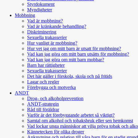
Styrdokument
Myndigheter
Mobbning
Vad är mobbning?
Vad är kränkande behandling?
Diskriminering
Sexuella trakasserier
Hur vanligt är mobbning?
Hur vet jag om mitt barn är utsatt för mobbning?
Vad kan jag göra om mitt barn utsätts för mobbning?
Vad kan jag göra om mitt barn mobbar?
Barn har rättigheter
Sexuella trakasserier
Det här gäller i förskola, skola och på fritids
Lagar och regler
Förebygga och motverka
ANDT
Drog- och alkoholprevention
ANDT-strategin
Råd till föräldrar
Varför är det förebyggande arbetet så viktigt?
Samtal om alkohol och tobaksbruk eller sen hemkomst
Vad lockar unga människor att vilja pröva tobak och alk
Kännetecken för olika droger
Anknytning och relation till våra barn för en stadig grund