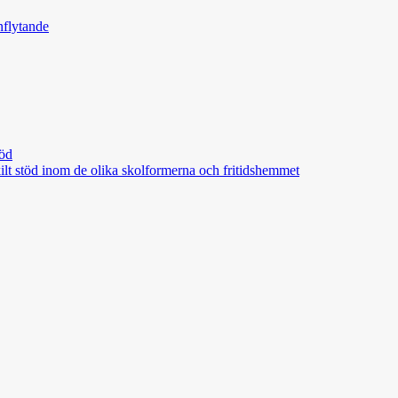
nflytande
töd
skilt stöd inom de olika skolformerna och fritidshemmet