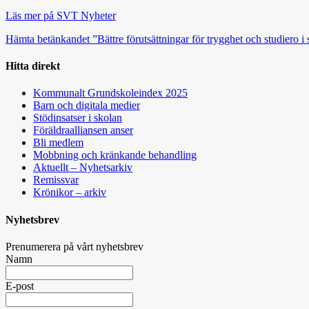
Läs mer på SVT Nyheter
Hämta betänkandet ”Bättre förutsättningar för trygghet och studiero i
Hitta direkt
Kommunalt Grundskoleindex 2025
Barn och digitala medier
Stödinsatser i skolan
Föräldraalliansen anser
Bli medlem
Mobbning och kränkande behandling
Aktuellt – Nyhetsarkiv
Remissvar
Krönikor – arkiv
Nyhetsbrev
Prenumerera på vårt nyhetsbrev
Namn
E-post