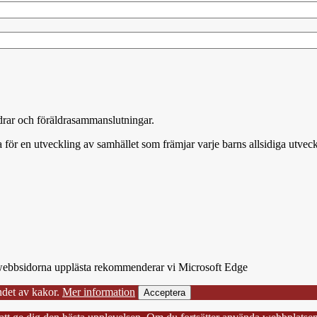
äldrar och föräldrasammanslutningar.
 för en utveckling av samhället som främjar varje barns allsidiga utveck
få webbsidorna upplästa rekommenderar vi Microsoft Edge
det av kakor.
Mer information
Acceptera