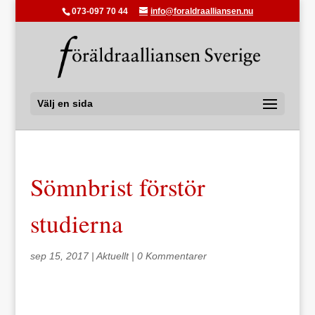
073-097 70 44
info@foraldraalliansen.nu
Välj en sida
Sömnbrist förstör
studierna
sep 15, 2017
|
Aktuellt
|
0 Kommentarer