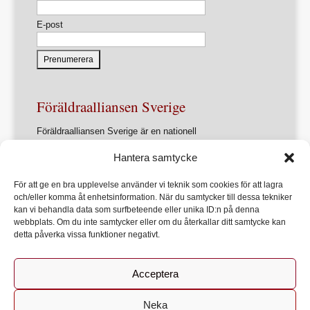
E-post
Föräldraalliansen Sverige
Föräldraalliansen Sverige är en nationell
intresseorganisation för föräldrar och
Hantera samtycke
föräldrasammanslutningar.
Förbundets övergripande ändamål är att ur ett
För att ge en bra upplevelse använder vi teknik som cookies för att lagra
föräldraperspektiv verka för en utveckling av samhället
och/eller komma åt enhetsinformation. När du samtycker till dessa tekniker
som främjar varje barns allsidiga utveckling, lärande och
kan vi behandla data som surfbeteende eller unika ID:n på denna
hälsa
webbplats. Om du inte samtycker eller om du återkallar ditt samtycke kan
detta påverka vissa funktioner negativt.
Acceptera
Start
Om Föräldraalliansen
Bli medlem
Kontakt
Neka