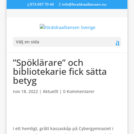
073-097 70 44
info@foraldraalliansen.nu
Välj en sida
”Spöklärare” och
bibliotekarie fick sätta
betyg
nov 18, 2022
|
Aktuellt
|
0 Kommentarer
I ett hemligt, grått kassaskåp på Cybergymnasiet i