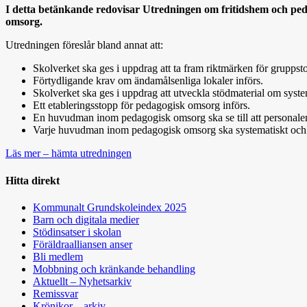
I detta betänkande redovisar Utredningen om fritidshem och pedag
omsorg.
Utredningen föreslår bland annat att:
Skolverket ska ges i uppdrag att ta fram riktmärken för gruppsto
Förtydligande krav om ändamålsenliga lokaler införs.
Skolverket ska ges i uppdrag att utveckla stödmaterial om system
Ett etableringsstopp för pedagogisk omsorg införs.
En huvudman inom pedagogisk omsorg ska se till att personale
Varje huvudman inom pedagogisk omsorg ska systematiskt och ko
Läs mer – hämta utredningen
Hitta direkt
Kommunalt Grundskoleindex 2025
Barn och digitala medier
Stödinsatser i skolan
Föräldraalliansen anser
Bli medlem
Mobbning och kränkande behandling
Aktuellt – Nyhetsarkiv
Remissvar
Krönikor – arkiv