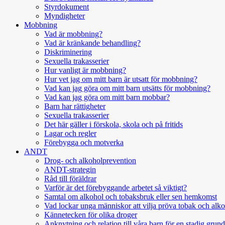
Styrdokument
Myndigheter
Mobbning
Vad är mobbning?
Vad är kränkande behandling?
Diskriminering
Sexuella trakasserier
Hur vanligt är mobbning?
Hur vet jag om mitt barn är utsatt för mobbning?
Vad kan jag göra om mitt barn utsätts för mobbning?
Vad kan jag göra om mitt barn mobbar?
Barn har rättigheter
Sexuella trakasserier
Det här gäller i förskola, skola och på fritids
Lagar och regler
Förebygga och motverka
ANDT
Drog- och alkoholprevention
ANDT-strategin
Råd till föräldrar
Varför är det förebyggande arbetet så viktigt?
Samtal om alkohol och tobaksbruk eller sen hemkomst
Vad lockar unga människor att vilja pröva tobak och alk
Kännetecken för olika droger
Anknytning och relation till våra barn för en stadig grund