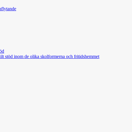
nflytande
töd
skilt stöd inom de olika skolformerna och fritidshemmet