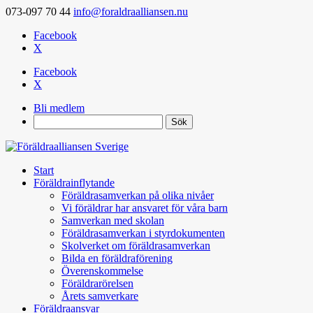
073-097 70 44
info@foraldraalliansen.nu
Facebook
X
Facebook
X
Bli medlem
Search
Start
Föräldrainflytande
Föräldrasamverkan på olika nivåer
Vi föräldrar har ansvaret för våra barn
Samverkan med skolan
Föräldrasamverkan i styrdokumenten
Skolverket om föräldrasamverkan
Bilda en föräldraförening
Överenskommelse
Föräldrarörelsen
Årets samverkare
Föräldraansvar