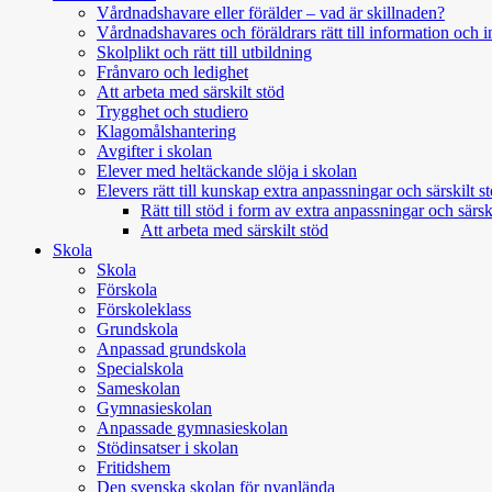
Vårdnadshavare eller förälder – vad är skillnaden?
Vårdnadshavares och föräldrars rätt till information och i
Skolplikt och rätt till utbildning
Frånvaro och ledighet
Att arbeta med särskilt stöd
Trygghet och studiero
Klagomålshantering
Avgifter i skolan
Elever med heltäckande slöja i skolan
Elevers rätt till kunskap extra anpassningar och särskilt s
Rätt till stöd i form av extra anpassningar och sär
Att arbeta med särskilt stöd
Skola
Skola
Förskola
Förskoleklass
Grundskola
Anpassad grundskola
Specialskola
Sameskolan
Gymnasieskolan
Anpassade gymnasieskolan
Stödinsatser i skolan
Fritidshem
Den svenska skolan för nyanlända