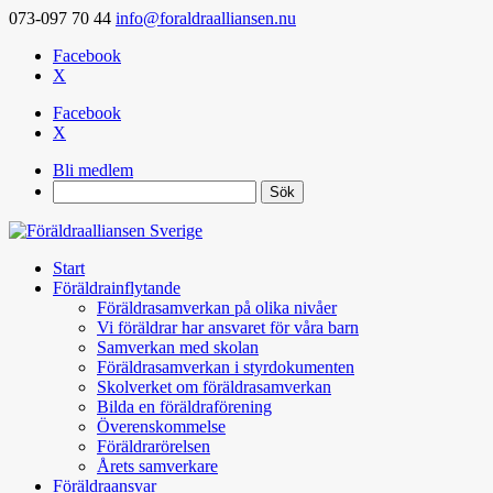
073-097 70 44
info@foraldraalliansen.nu
Facebook
X
Facebook
X
Bli medlem
Search
Start
Föräldrainflytande
Föräldrasamverkan på olika nivåer
Vi föräldrar har ansvaret för våra barn
Samverkan med skolan
Föräldrasamverkan i styrdokumenten
Skolverket om föräldrasamverkan
Bilda en föräldraförening
Överenskommelse
Föräldrarörelsen
Årets samverkare
Föräldraansvar