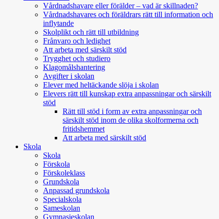
Vårdnadshavare eller förälder – vad är skillnaden?
Vårdnadshavares och föräldrars rätt till information och
inflytande
Skolplikt och rätt till utbildning
Frånvaro och ledighet
Att arbeta med särskilt stöd
Trygghet och studiero
Klagomålshantering
Avgifter i skolan
Elever med heltäckande slöja i skolan
Elevers rätt till kunskap extra anpassningar och särskilt
stöd
Rätt till stöd i form av extra anpassningar och
särskilt stöd inom de olika skolformerna och
fritidshemmet
Att arbeta med särskilt stöd
Skola
Skola
Förskola
Förskoleklass
Grundskola
Anpassad grundskola
Specialskola
Sameskolan
Gymnasieskolan