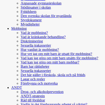
Anpassade gymnasieskolan
Stödinsatser i skolan
Fritidshem
Den svenska skolan för nyanlända
Styrdokument
Myndigheter
Mobbning
Vad är mobbning?
Vad är kränkande behandling?
Diskriminering
Sexuella trakasserier
Hur vanligt är mobbning?
Hur vet jag om mitt barn är utsatt för mobbning?
Vad kan jag göra om mitt barn utsätts för mobbning?
Vad kan jag göra om mitt barn mobbar?
Barn har rättigheter
Sexuella trakasserier
Det här gäller i förskola, skola och på fritids
Lagar och regler
Förebygga och motverka
ANDT
Drog- och alkoholprevention
ANDT-strategin
Råd till föräldrar
Varför är det förebyggande arbetet så viktigt?