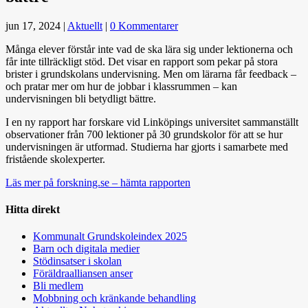
jun 17, 2024
|
Aktuellt
|
0 Kommentarer
Många elever förstår inte vad de ska lära sig under lektionerna och
får inte tillräckligt stöd. Det visar en rapport som pekar på stora
brister i grundskolans undervisning. Men om lärarna får feedback –
och pratar mer om hur de jobbar i klassrummen – kan
undervisningen bli betydligt bättre.
I en ny rapport har forskare vid Linköpings universitet sammanställt
observationer från 700 lektioner på 30 grundskolor för att se hur
undervisningen är utformad. Studierna har gjorts i samarbete med
fristående skolexperter.
Läs mer på forskning.se – hämta rapporten
Hitta direkt
Kommunalt Grundskoleindex 2025
Barn och digitala medier
Stödinsatser i skolan
Föräldraalliansen anser
Bli medlem
Mobbning och kränkande behandling