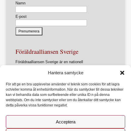
Namn
E-post
Föräldraalliansen Sverige
Föräldraalliansen Sverige är en nationell
intresseorganisation för föräldrar och
Hantera samtycke
föräldrasammanslutningar.
Förbundets övergripande ändamål är att ur ett
För att ge en bra upplevelse använder vi teknik som cookies för att lagra
föräldraperspektiv verka för en utveckling av samhället
och/eller komma åt enhetsinformation. När du samtycker till dessa tekniker
som främjar varje barns allsidiga utveckling, lärande och
kan vi behandla data som surfbeteende eller unika ID:n på denna
hälsa
webbplats. Om du inte samtycker eller om du återkallar ditt samtycke kan
detta påverka vissa funktioner negativt.
Acceptera
Start
Om Föräldraalliansen
Bli medlem
Kontakt