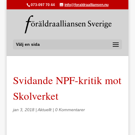
073-097 70 44
info@foraldraalliansen.nu
Välj en sida
Svidande NPF-kritik mot
Skolverket
jan 3, 2018
|
Aktuellt
|
0 Kommentarer