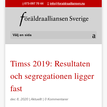
073-097 70 44
info@foraldraalliansen.nu
Välj en sida
Timss 2019: Resultaten
och segregationen ligger
fast
dec 8, 2020
|
Aktuellt
|
0 Kommentarer