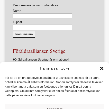
Prenumerera på vårt nyhetsbrev
Namn
E-post
Föräldraalliansen Sverige
Föräldraalliansen Sverige är en nationell
intresseorganisation för föräldrar och
Hantera samtycke
föräldrasammanslutningar.
Förbundets övergripande ändamål är att ur ett
För att ge en bra upplevelse använder vi teknik som cookies för att lagra
föräldraperspektiv verka för en utveckling av samhället
och/eller komma åt enhetsinformation. När du samtycker till dessa tekniker
som främjar varje barns allsidiga utveckling, lärande och
kan vi behandla data som surfbeteende eller unika ID:n på denna
hälsa
webbplats. Om du inte samtycker eller om du återkallar ditt samtycke kan
detta påverka vissa funktioner negativt.