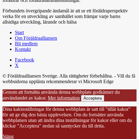
föräldrar och föräldrasammanslutningar.
Förbundets övergripande ändamål är att ur ett föräldraperspektiv
verka för en utveckling av samhället som främjar varje barns
allsidiga utveckling, lärande och hälsa
Start
Om Föräldraalliansen
Bli medlem
Kontakt
Facebook
X
© Föräldraalliansen Sverige. Alla rättigheter förbehållna. - Vill du få
webbsidorna upplästa rekommenderar vi Microsoft Edge
Genom att fortsätta använda denna webbplats godkänner du
användandet av kakor.
Mer information
Acceptera
Dina kakinställningar för denna webbplats är satt till "tillåt kakor"
för att ge dig den bästa upplevelsen. Om du fortsätter använda
webbplatsen utan att ändra dina inställningar för kakor eller om du
klickar "Acceptera" nedan så samtycker du till detta.
Stäng