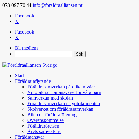
073-097 70 44
info@foraldraalliansen.nu
Facebook
X
Facebook
X
Bli medlem
Search
Start
Föräldrainflytande
Föräldrasamverkan på olika nivåer
Vi föräldrar har ansvaret för våra barn
Samverkan med skolan
Föräldrasamverkan i styrdokumenten
Skolverket om föräldrasamverkan
Bilda en föräldraförening
Överenskommelse
Föräldrarörelsen
Årets samverkare
Föräldraansvar