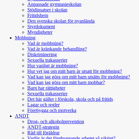
Anpassade gymnasieskolan
Stödinsatser i skolan
Fritidshem
Den svenska skolan för nyanlända
Styrdokument
Myndigheter
Mobbning
Vad är mobbning?
Vad är kränkande behandling?
Diskriminering
Sexuella trakasserier
Hur vanligt är mobbning?
Hur vet jag om mitt barn är utsatt för mobbning?
Vad kan jag göra om mitt barn utsätts för mobbning?
Vad kan jag göra om mitt barn mobbar?
Barn har rättigheter
Sexuella trakasserier
Det här gäller i förskola, skola och på fritids
Lagar och regler
Förebygga och motverka
ANDT
Drog- och alkoholprevention
ANDT-strategin
Råd till föräldrar
Varför är det förebyggande arbetet så viktigt?