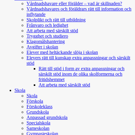
Vårdnadshavare eller förälder – vad är skillnaden?
Vårdnadshavares och föräldrars rätt till information och
inflytande
Skolplikt och rätt till utbildning
Frånvaro och ledighet
Att arbeta med särskilt stöd
Trygghet och studiero
Klagomålshantering
Avgifter i skolan
Elever med heltäckande slöja i skolan
Elevers rätt till kunskap extra anpassningar och särskilt
stöd
Rätt till stöd i form av extra anpassningar och
särskilt stöd inom de olika skolformerna och
fritidshemmet
Att arbeta med särskilt stöd
Skola
Skola
Förskola
Förskoleklass
Grundskola
Anpassad grundskola
Specialskola
Sameskolan
Gymnasieskolan