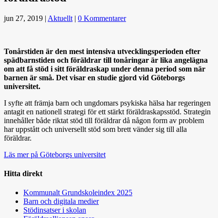
jun 27, 2019
|
Aktuellt
|
0 Kommentarer
Tonårstiden är den mest intensiva utvecklingsperioden efter
spädbarnstiden och föräldrar till tonåringar är lika angelägna
om att få stöd i sitt föräldraskap under denna period som när
barnen är små. Det visar en studie gjord vid Göteborgs
universitet.
I syfte att främja barn och ungdomars psykiska hälsa har regeringen
antagit en nationell strategi för ett stärkt föräldraskapsstöd. Strategin
innehåller både riktat stöd till föräldrar då någon form av problem
har uppstått och universellt stöd som brett vänder sig till alla
föräldrar.
Läs mer på Göteborgs universitet
Hitta direkt
Kommunalt Grundskoleindex 2025
Barn och digitala medier
Stödinsatser i skolan