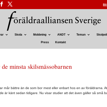
Bl
var
Skola
Mobbning
ANDT
Teman
Skolpoli
Press
Kontakt
r de minsta skilsmässobarnen
r mår bättre än de som bor mest eller enbart hos en av föräldrarna. At
e är känt sedan tidigare. Nu visar studier att det även gäller så små b