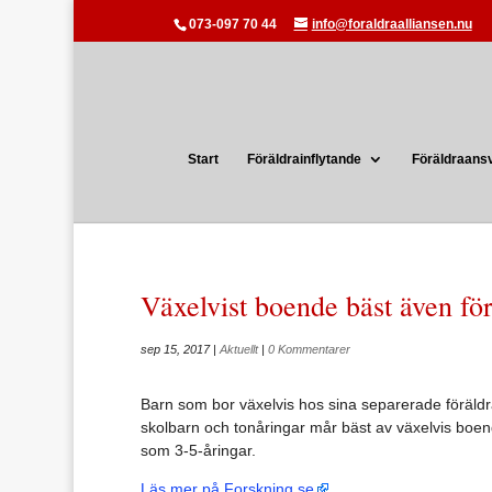
073-097 70 44
info@foraldraalliansen.nu
Start
Föräldrainflytande
Föräldraans
Växelvist boende bäst även fö
sep 15, 2017
|
Aktuellt
|
0 Kommentarer
Barn som bor växelvis hos sina separerade föräldra
skolbarn och tonåringar mår bäst av växelvis boend
som 3-5-åringar.
Läs mer på Forskning.se