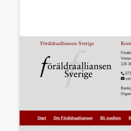
Föräldraalliansen Sverige
Kont
Föräld
Vrete
126 3
073
inf
Bankg
Organ
Start
Om Föräldraalliansen
Bli medlem
K