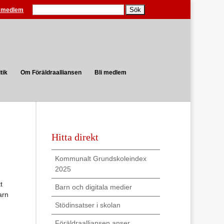
Search
i medlem
tik
Om Föräldraalliansen
Bli medlem
Hitta direkt
Kommunalt Grundskoleindex
2025
t
Barn och digitala medier
arn
Stödinsatser i skolan
Föräldraalliansen anser