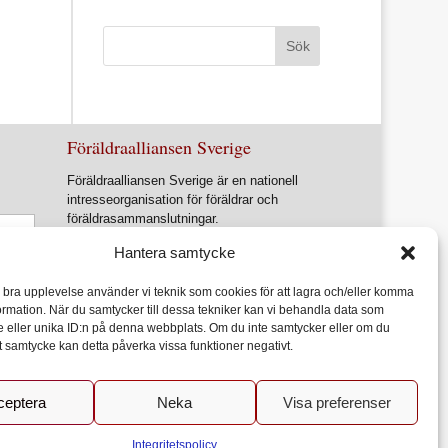
Föräldraalliansen Sverige
Föräldraalliansen Sverige är en nationell
intresseorganisation för föräldrar och
föräldrasammanslutningar.
Förbundets övergripande ändamål är att
Hantera samtycke
ur ett föräldraperspektiv verka för en
utveckling av samhället som främjar varje
n bra upplevelse använder vi teknik som cookies för att lagra och/eller komma
barns allsidiga utveckling, lärande och
ormation. När du samtycker till dessa tekniker kan vi behandla data som
hälsa
 eller unika ID:n på denna webbplats. Om du inte samtycker eller om du
itt samtycke kan detta påverka vissa funktioner negativt.
ceptera
Neka
Visa preferenser
Acceptera
godkänner du användandet av kakor.
Mer information
Integritetspolicy