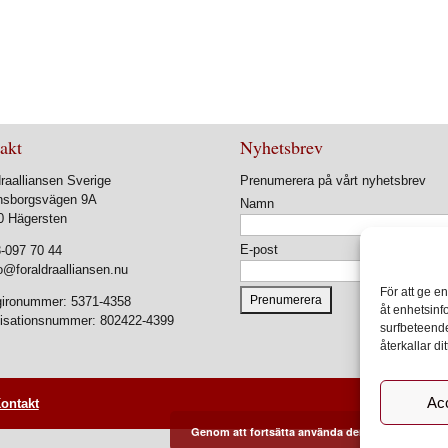
akt
Nyhetsbrev
raalliansen Sverige
Prenumerera på vårt nyhetsbrev
nsborgsvägen 9A
Namn
0 Hägersten
E-post
-097 70 44
o@foraldraalliansen.nu
För att ge e
ironummer: 5371-4358
åt enhetsinf
isationsnummer: 802422-4399
surfbeteende
återkallar d
Ac
ontakt
Genom att fortsätta använda denna webbplats 