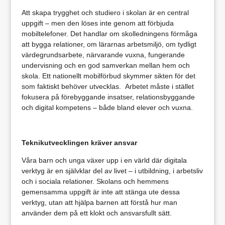
Att skapa trygghet och studiero i skolan är en central
uppgift – men den löses inte genom att förbjuda
mobiltelefoner. Det handlar om skolledningens förmåga
att bygga relationer, om lärarnas arbetsmiljö, om tydligt
värdegrundsarbete, närvarande vuxna, fungerande
undervisning och en god samverkan mellan hem och
skola. Ett nationellt mobilförbud skymmer sikten för det
som faktiskt behöver utvecklas. Arbetet måste i stället
fokusera på förebyggande insatser, relationsbyggande
och digital kompetens – både bland elever och vuxna.
Teknikutvecklingen kräver ansvar
Våra barn och unga växer upp i en värld där digitala
verktyg är en självklar del av livet – i utbildning, i arbetsliv
och i sociala relationer. Skolans och hemmens
gemensamma uppgift är inte att stänga ute dessa
verktyg, utan att hjälpa barnen att förstå hur man
använder dem på ett klokt och ansvarsfullt sätt.