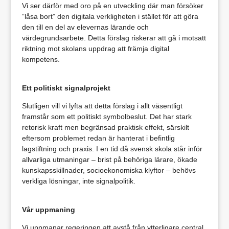
Vi ser därför med oro på en utveckling där man försöker
”låsa bort” den digitala verkligheten i stället för att göra
den till en del av elevernas lärande och
värdegrundsarbete. Detta förslag riskerar att gå i motsatt
riktning mot skolans uppdrag att främja digital
kompetens.
Ett politiskt signalprojekt
Slutligen vill vi lyfta att detta förslag i allt väsentligt
framstår som ett politiskt symbolbeslut. Det har stark
retorisk kraft men begränsad praktisk effekt, särskilt
eftersom problemet redan är hanterat i befintlig
lagstiftning och praxis. I en tid då svensk skola står inför
allvarliga utmaningar – brist på behöriga lärare, ökade
kunskapsskillnader, socioekonomiska klyftor – behövs
verkliga lösningar, inte signalpolitik.
Vår uppmaning
Vi uppmanar regeringen att avstå från ytterligare central