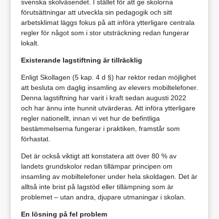
svenska skolväsendet. I stället för att ge skolorna
förutsättningar att utveckla sin pedagogik och sitt
arbetsklimat läggs fokus på att införa ytterligare centrala
regler för något som i stor utsträckning redan fungerar
lokalt.
Existerande lagstiftning är tillräcklig
Enligt Skollagen (5 kap. 4 d §) har rektor redan möjlighet
att besluta om daglig insamling av elevers mobiltelefoner.
Denna lagstiftning har varit i kraft sedan augusti 2022
och har ännu inte hunnit utvärderas. Att införa ytterligare
regler nationellt, innan vi vet hur de befintliga
bestämmelserna fungerar i praktiken, framstår som
förhastat.
Det är också viktigt att konstatera att över 80 % av
landets grundskolor redan tillämpar principen om
insamling av mobiltelefoner under hela skoldagen. Det är
alltså inte brist på lagstöd eller tillämpning som är
problemet – utan andra, djupare utmaningar i skolan.
En lösning på fel problem