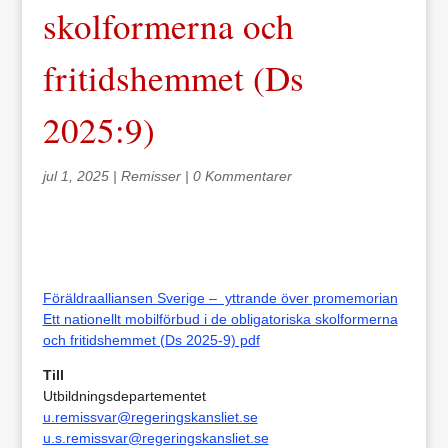
skolformerna och
fritidshemmet (Ds
2025:9)
jul 1, 2025
|
Remisser
|
0 Kommentarer
Föräldraalliansen Sverige – yttrande över promemorian
Ett nationellt mobilförbud i de obligatoriska skolformerna
och fritidshemmet (Ds 2025-9) pdf
Till
Utbildningsdepartementet
u.remissvar@regeringskansliet.se
u.s.remissvar@regeringskansliet.se