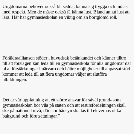
Ungdomarna behöver också bli sedda, känna sig trygga och mötas
med respekt. Men de måste också få känna lust. Bland annat lust att
lära. Här har gymnasieskolan en viktig om än bortglömd roll.
Föräldraalliansen stöder i huvudsak betänkandet och känner tilltro
till att förslagen kan leda till en gymnasieskola för alla ungdomar där
bl.a. förstärkningar i närvaro och bättre möjligheter till anpassat stöd
kommer att leda till att flera ungdomar väljer att slutföra
utbildningen.
Det är vår uppfattning att ett större ansvar för såväl grund- som
gymnasieskolan bör vila på staten och att resursfördelningen skall
ske på nationell nivå, där stor hänsyn ska tas till elevernas olika
bakgrund och förutsättningar.”