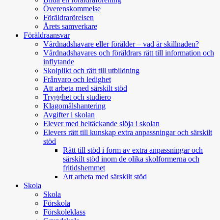
Överenskommelse
Föräldrarörelsen
Årets samverkare
Föräldraansvar
Vårdnadshavare eller förälder – vad är skillnaden?
Vårdnadshavares och föräldrars rätt till information och
inflytande
Skolplikt och rätt till utbildning
Frånvaro och ledighet
Att arbeta med särskilt stöd
Trygghet och studiero
Klagomålshantering
Avgifter i skolan
Elever med heltäckande slöja i skolan
Elevers rätt till kunskap extra anpassningar och särskilt
stöd
Rätt till stöd i form av extra anpassningar och
särskilt stöd inom de olika skolformerna och
fritidshemmet
Att arbeta med särskilt stöd
Skola
Skola
Förskola
Förskoleklass