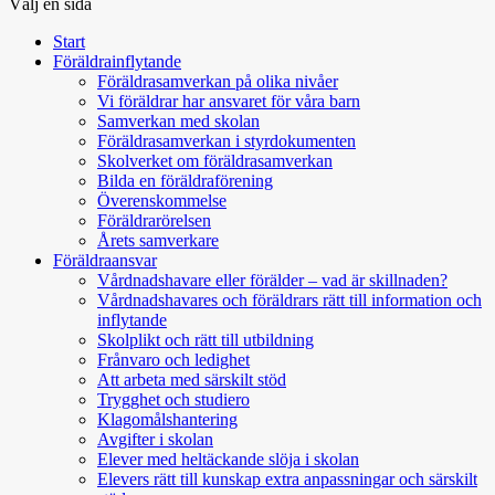
Välj en sida
Start
Föräldrainflytande
Föräldrasamverkan på olika nivåer
Vi föräldrar har ansvaret för våra barn
Samverkan med skolan
Föräldrasamverkan i styrdokumenten
Skolverket om föräldrasamverkan
Bilda en föräldraförening
Överenskommelse
Föräldrarörelsen
Årets samverkare
Föräldraansvar
Vårdnadshavare eller förälder – vad är skillnaden?
Vårdnadshavares och föräldrars rätt till information och
inflytande
Skolplikt och rätt till utbildning
Frånvaro och ledighet
Att arbeta med särskilt stöd
Trygghet och studiero
Klagomålshantering
Avgifter i skolan
Elever med heltäckande slöja i skolan
Elevers rätt till kunskap extra anpassningar och särskilt