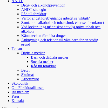
ANDT
Drog- och alkoholprevention
ANDT-strategin
Råd till föräldrar
Varför är det förebyggande arbetet så viktigt?
Samtal om alkohol och tobaksbruk eller sen hemkomst
Vad lockar unga människor att vilja pröva tobak och
alkohol?
Kännetecken för olika droger
Anknytning och relation till våra barn för en stadig
grund
Teman
Digitala medier
Barn och digitala medier
Sociala medier
Råd till föräldrar
Betyg
Skolmat
Arbetsmiljö
Skolpolitik
Om Föräldraalliansen
Bli medlem
Press
Kontakt