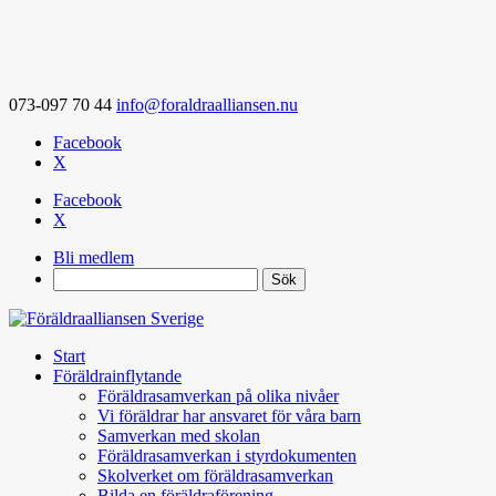
073-097 70 44
info@foraldraalliansen.nu
Facebook
X
Facebook
X
Bli medlem
Search
Start
Föräldrainflytande
Föräldrasamverkan på olika nivåer
Vi föräldrar har ansvaret för våra barn
Samverkan med skolan
Föräldrasamverkan i styrdokumenten
Skolverket om föräldrasamverkan
Bilda en föräldraförening