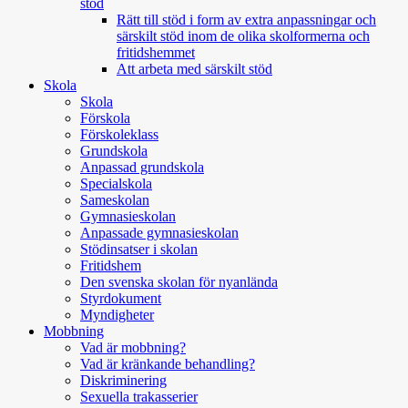
stöd
Rätt till stöd i form av extra anpassningar och
särskilt stöd inom de olika skolformerna och
fritidshemmet
Att arbeta med särskilt stöd
Skola
Skola
Förskola
Förskoleklass
Grundskola
Anpassad grundskola
Specialskola
Sameskolan
Gymnasieskolan
Anpassade gymnasieskolan
Stödinsatser i skolan
Fritidshem
Den svenska skolan för nyanlända
Styrdokument
Myndigheter
Mobbning
Vad är mobbning?
Vad är kränkande behandling?
Diskriminering
Sexuella trakasserier