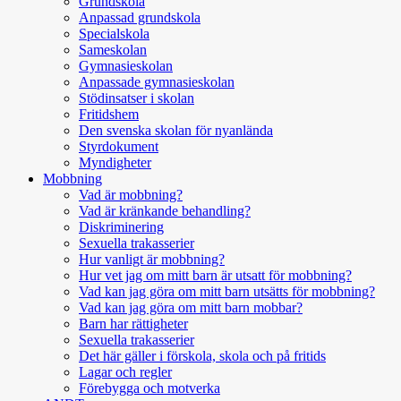
Grundskola
Anpassad grundskola
Specialskola
Sameskolan
Gymnasieskolan
Anpassade gymnasieskolan
Stödinsatser i skolan
Fritidshem
Den svenska skolan för nyanlända
Styrdokument
Myndigheter
Mobbning
Vad är mobbning?
Vad är kränkande behandling?
Diskriminering
Sexuella trakasserier
Hur vanligt är mobbning?
Hur vet jag om mitt barn är utsatt för mobbning?
Vad kan jag göra om mitt barn utsätts för mobbning?
Vad kan jag göra om mitt barn mobbar?
Barn har rättigheter
Sexuella trakasserier
Det här gäller i förskola, skola och på fritids
Lagar och regler
Förebygga och motverka