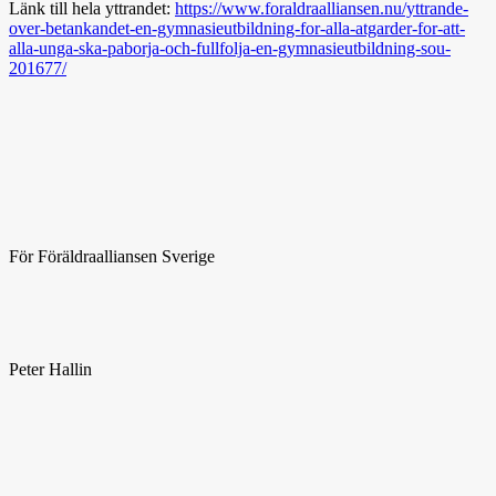
Länk till hela yttrandet:
https://www.foraldraalliansen.nu/yttrande-
over-betankandet-en-gymnasieutbildning-for-alla-atgarder-for-att-
alla-unga-ska-paborja-och-fullfolja-en-gymnasieutbildning-sou-
201677/
För Föräldraalliansen Sverige
Peter Hallin