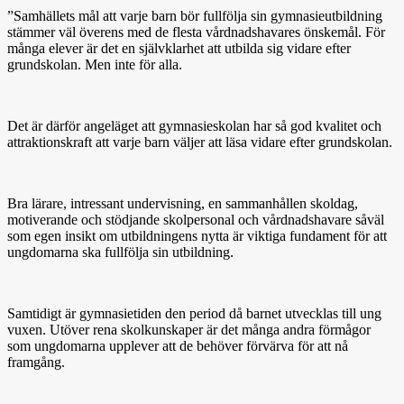
”Samhällets mål att varje barn bör fullfölja sin gymnasieutbildning
stämmer väl överens med de flesta vårdnadshavares önskemål. För
många elever är det en självklarhet att utbilda sig vidare efter
grundskolan. Men inte för alla.
Det är därför angeläget att gymnasieskolan har så god kvalitet och
attraktionskraft att varje barn väljer att läsa vidare efter grundskolan.
Bra lärare, intressant undervisning, en sammanhållen skoldag,
motiverande och stödjande skolpersonal och vårdnadshavare såväl
som egen insikt om utbildningens nytta är viktiga fundament för att
ungdomarna ska fullfölja sin utbildning.
Samtidigt är gymnasietiden den period då barnet utvecklas till ung
vuxen. Utöver rena skolkunskaper är det många andra förmågor
som ungdomarna upplever att de behöver förvärva för att nå
framgång.