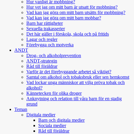
Hur vanligt är mobbning?
Hur vet jag om mitt barn är utsatt för mobbning?
Vad kan jag göra om mitt barn utsätts för mobbning?
Vad kan jag göra om mitt barn mobbar?
Barn har rättigheter
Sexuella trakasserier
Det här gäller i förskola, skola och på fritids
Lagar och regler
Förebygga och motverka
ANDT
Drog- och alkoholprevention
ANDT-strategin
Råd till föräldrar
Varför är det förebyggande arbetet så viktigt?
Samtal om alkohol och tobaksbruk eller sen hemkomst
Vad lockar unga människor att vilja pröva tobak och
alkohol?
Kännetecken för olika droger
Anknytning och relation till våra barn för en stadig
grund
Teman
Digitala medier
Barn och digitala medier
Sociala medier
Råd till föräldrar