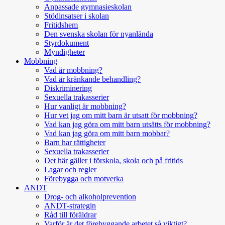
Anpassade gymnasieskolan
Stödinsatser i skolan
Fritidshem
Den svenska skolan för nyanlända
Styrdokument
Myndigheter
Mobbning
Vad är mobbning?
Vad är kränkande behandling?
Diskriminering
Sexuella trakasserier
Hur vanligt är mobbning?
Hur vet jag om mitt barn är utsatt för mobbning?
Vad kan jag göra om mitt barn utsätts för mobbning?
Vad kan jag göra om mitt barn mobbar?
Barn har rättigheter
Sexuella trakasserier
Det här gäller i förskola, skola och på fritids
Lagar och regler
Förebygga och motverka
ANDT
Drog- och alkoholprevention
ANDT-strategin
Råd till föräldrar
Varför är det förebyggande arbetet så viktigt?