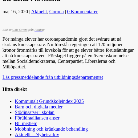
maj 16, 2020
|
Aktuellt
,
Corona
|
0 Kommentarer
BIld av
Cole Stivers
från
Pixabay
För många elever har coronapandemin gjort det svårare att nå
skolans kunskapskrav. Nu föreslår regeringen att 120 miljoner
kronor öronmärks till lovskola för att ge elever bättre förutsättningar
att nå kunskapskraven. Förslaget bygger på en överenskommelse
mellan Socialdemokraterna, Centerpartiet, Liberalerna och
Miljöpartiet.
Läs pressmeddelande från utbildningsdepartementet
Hitta direkt
Kommunalt Grundskoleindex 2025
Barn och digitala medier
Stödinsatser i skolan
Föräldraalliansen anser
Bli medlem
Mobbning och kränkande behandling
Aktuellt – Nyhetsarkiv