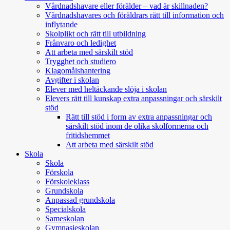
Vårdnadshavare eller förälder – vad är skillnaden?
Vårdnadshavares och föräldrars rätt till information och
inflytande
Skolplikt och rätt till utbildning
Frånvaro och ledighet
Att arbeta med särskilt stöd
Trygghet och studiero
Klagomålshantering
Avgifter i skolan
Elever med heltäckande slöja i skolan
Elevers rätt till kunskap extra anpassningar och särskilt
stöd
Rätt till stöd i form av extra anpassningar och
särskilt stöd inom de olika skolformerna och
fritidshemmet
Att arbeta med särskilt stöd
Skola
Skola
Förskola
Förskoleklass
Grundskola
Anpassad grundskola
Specialskola
Sameskolan
Gymnasieskolan