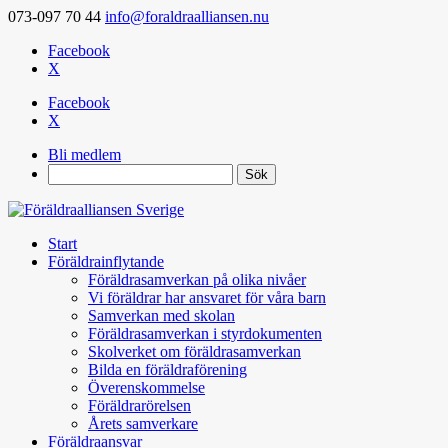
073-097 70 44
info@foraldraalliansen.nu
Facebook
X
Facebook
X
Bli medlem
Search
Start
Föräldrainflytande
Föräldrasamverkan på olika nivåer
Vi föräldrar har ansvaret för våra barn
Samverkan med skolan
Föräldrasamverkan i styrdokumenten
Skolverket om föräldrasamverkan
Bilda en föräldraförening
Överenskommelse
Föräldrarörelsen
Årets samverkare
Föräldraansvar