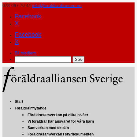
073-097 70 44
info@foraldraalliansen.nu
Facebook
X
Facebook
X
Bli medlem
Search
Start
Föräldrainflytande
Föräldrasamverkan på olika nivåer
Vi föräldrar har ansvaret för våra barn
Samverkan med skolan
Föräldrasamverkan i styrdokumenten