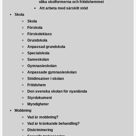
olika skolformerna och fritidshemmet
Att arbeta med särskilt stöd
Skola
Skola
Förskola
Förskoleklass
Grundskola
Anpassad grundskola
Specialskola
Sameskolan
Gymnasieskolan
Anpassade gymnasieskolan
Stödinsatser i skolan
Fritidshem
Den svenska skolan för nyanlända
Styrdokument
Myndigheter
Mobbning
Vad är mobbning?
Vad är kränkande behandling?
Diskriminering