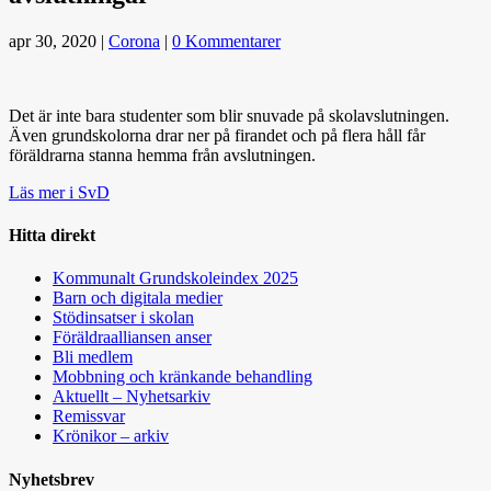
apr 30, 2020
|
Corona
|
0 Kommentarer
Det är inte bara studenter som blir snuvade på skolavslutningen.
Även grundskolorna drar ner på firandet och på flera håll får
föräldrarna stanna hemma från avslutningen.
Läs mer i SvD
Hitta direkt
Kommunalt Grundskoleindex 2025
Barn och digitala medier
Stödinsatser i skolan
Föräldraalliansen anser
Bli medlem
Mobbning och kränkande behandling
Aktuellt – Nyhetsarkiv
Remissvar
Krönikor – arkiv
Nyhetsbrev