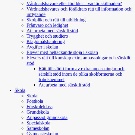
Vårdnadshavare eller förälder – vad är skillnaden?
Vårdnadshavares och föräldrars rätt till information och
inflytande
Skolplikt och rätt till utbildning
Frånvaro och ledighet
Att arbeta med särskilt stöd
Trygghet och studiero
Klagomålshantering
Avgifter i skolan
Elever med heltäckande slöja i skolan
Elevers rätt till kunskap extra anpassningar och särskilt
stöd
Rätt till stöd i form av extra anpassningar och
särskilt stöd inom de olika skolformerna och
fritidshemmet
Att arbeta med särskilt stöd
Skola
Skola
Förskola
Förskoleklass
Grundskola
Anpassad grundskola
Specialskola
Sameskolan
Gymnasieskolan