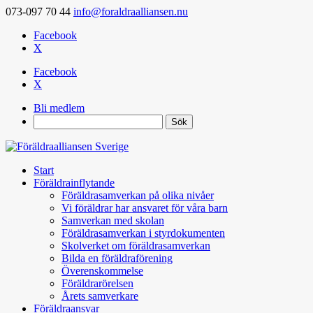
073-097 70 44
info@foraldraalliansen.nu
Facebook
X
Facebook
X
Bli medlem
Search
Start
Föräldrainflytande
Föräldrasamverkan på olika nivåer
Vi föräldrar har ansvaret för våra barn
Samverkan med skolan
Föräldrasamverkan i styrdokumenten
Skolverket om föräldrasamverkan
Bilda en föräldraförening
Överenskommelse
Föräldrarörelsen
Årets samverkare
Föräldraansvar