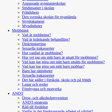
Anpassade gymnasieskolan
Stödinsatser i skolan
Fritidshem
Den svenska skolan för nyanlända
Styrdokument
Myndigheter
Mobbning
Vad är mobbning?
Vad är kränkande behandling?
Diskriminering
Sexuella trakasserier
Hur vanligt är mobbning?
Hur vet jag om mitt barn är utsatt för mobbning?
Vad kan jag göra om mitt barn utsätts för mobbning?
Vad kan jag göra om mitt barn mobbar?
Barn har rättigheter
Sexuella trakasserier
Det här gäller i förskola, skola och på fritids
Lagar och regler
Förebygga och motverka
ANDT
Drog- och alkoholprevention
ANDT-strategin
Råd till föräldrar
Varför är det förebyggande arbetet så viktigt?