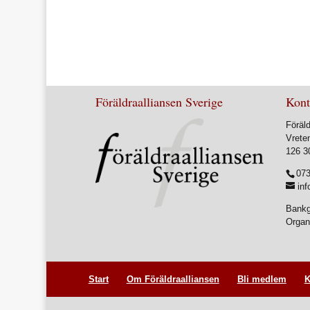
Föräldraalliansen Sverige
Kont
Föräld
Vrete
126 3
073
inf
Bankg
Organ
Start
Om Föräldraalliansen
Bli medlem
K