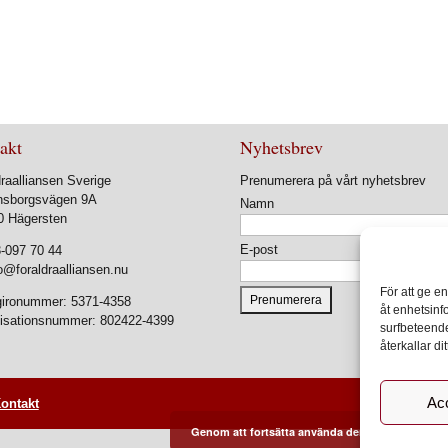
akt
Nyhetsbrev
raalliansen Sverige
Prenumerera på vårt nyhetsbrev
nsborgsvägen 9A
Namn
0 Hägersten
E-post
-097 70 44
o@foraldraalliansen.nu
För att ge e
ironummer: 5371-4358
åt enhetsinf
isationsnummer: 802422-4399
surfbeteende
återkallar d
Ac
ontakt
Genom att fortsätta använda denna webbplats 