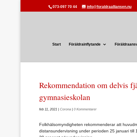
073-097 70 44
info@foraldraalliansen.nu
Start
Föräldrainflytande
Föräldraans
Rekommendation om delvis fjär
gymnasieskolan
feb 11, 2021
|
Corona
|
0 Kommentarer
Folkhälsomyndigheten rekommenderar att huvudmän f
distansundervisning under perioden 25 januari till