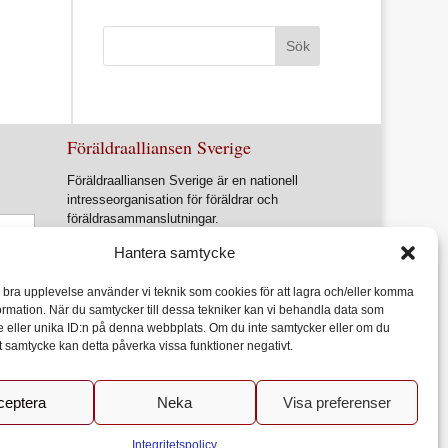
Föräldraalliansen Sverige
Föräldraalliansen Sverige är en nationell
intresseorganisation för föräldrar och
föräldrasammanslutningar.
Förbundets övergripande ändamål är att
Hantera samtycke
ur ett föräldraperspektiv verka för en
utveckling av samhället som främjar varje
n bra upplevelse använder vi teknik som cookies för att lagra och/eller komma
barns allsidiga utveckling, lärande och
ormation. När du samtycker till dessa tekniker kan vi behandla data som
hälsa
 eller unika ID:n på denna webbplats. Om du inte samtycker eller om du
itt samtycke kan detta påverka vissa funktioner negativt.
ceptera
Neka
Visa preferenser
Acceptera
godkänner du användandet av kakor.
Mer information
Integritetspolicy