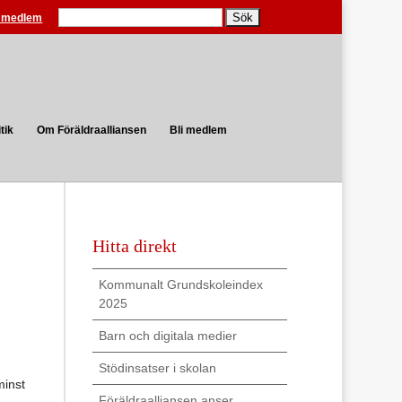
Search
i medlem
tik
Om Föräldraalliansen
Bli medlem
Hitta direkt
Kommunalt Grundskoleindex
2025
Barn och digitala medier
Stödinsatser i skolan
minst
Föräldraalliansen anser