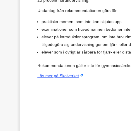
20 procent närundervisning.
Undantag från rekommendationen görs för
praktiska moment som inte kan skjutas upp
examinationer som huvudmannen bedömer inte k
elever på introduktionsprogram, om inte huvudm
tillgodogöra sig undervisning genom fjärr- eller 
elever som i övrigt är sårbara för fjärr- eller dis
Rekommendationen gäller inte för gymnasiesärsko
Läs mer på Skolverket