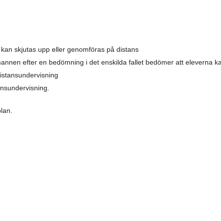
an skjutas upp eller genomföras på distans
annen efter en bedömning i det enskilda fallet bedömer att eleverna k
distansundervisning
tansundervisning.
lan.