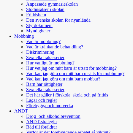
Anpassade gymnasieskolan
Stödinsatser i skolan
Fritidshem
Den svenska skolan för nyanlända
Styrdokument
Myndigheter
Mobbning
Vad är mobbning?
Vad är kränkande behandling?
Diskriminering
Sexuella trakasserier
Hur vanligt är mobbning?
Hur vet jag om mitt barn är utsatt för mobbning?
Vad kan jag göra om mitt barn utsätts för mobbning?
Vad kan jag göra om mitt barn mobbar?
Barn har rättigheter
Sexuella trakasserier
Det här gäller i förskola, skola och på fritids
Lagar och regler
Förebygga och motverka
ANDT
Drog- och alkoholprevention
ANDT-strategin
Råd till föräldrar
Varför är det förebyggande arbetet så viktigt?