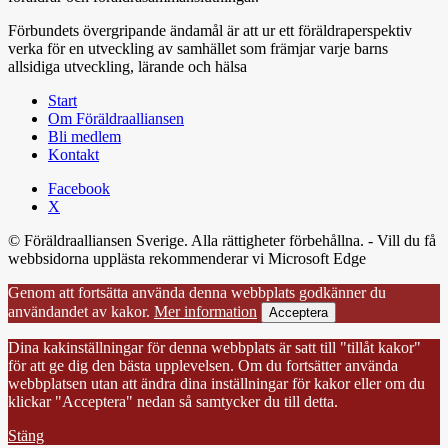
Förbundets övergripande ändamål är att ur ett föräldraperspektiv
verka för en utveckling av samhället som främjar varje barns
allsidiga utveckling, lärande och hälsa
Start
Om Föräldraalliansen
Bli medlem
Kontakt
Facebook
X
© Föräldraalliansen Sverige. Alla rättigheter förbehållna. - Vill du få
webbsidorna upplästa rekommenderar vi Microsoft Edge
Genom att fortsätta använda denna webbplats godkänner du
användandet av kakor.
Mer information
Acceptera
Dina kakinställningar för denna webbplats är satt till "tillåt kakor"
för att ge dig den bästa upplevelsen. Om du fortsätter använda
webbplatsen utan att ändra dina inställningar för kakor eller om du
klickar "Acceptera" nedan så samtycker du till detta.
Stäng