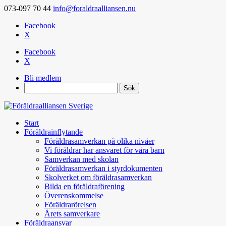
073-097 70 44
info@foraldraalliansen.nu
Facebook
X
Facebook
X
Bli medlem
Search
Start
Föräldrainflytande
Föräldrasamverkan på olika nivåer
Vi föräldrar har ansvaret för våra barn
Samverkan med skolan
Föräldrasamverkan i styrdokumenten
Skolverket om föräldrasamverkan
Bilda en föräldraförening
Överenskommelse
Föräldrarörelsen
Årets samverkare
Föräldraansvar