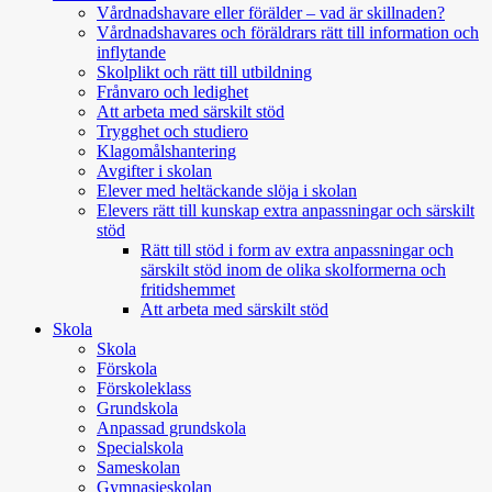
Vårdnadshavare eller förälder – vad är skillnaden?
Vårdnadshavares och föräldrars rätt till information och
inflytande
Skolplikt och rätt till utbildning
Frånvaro och ledighet
Att arbeta med särskilt stöd
Trygghet och studiero
Klagomålshantering
Avgifter i skolan
Elever med heltäckande slöja i skolan
Elevers rätt till kunskap extra anpassningar och särskilt
stöd
Rätt till stöd i form av extra anpassningar och
särskilt stöd inom de olika skolformerna och
fritidshemmet
Att arbeta med särskilt stöd
Skola
Skola
Förskola
Förskoleklass
Grundskola
Anpassad grundskola
Specialskola
Sameskolan
Gymnasieskolan