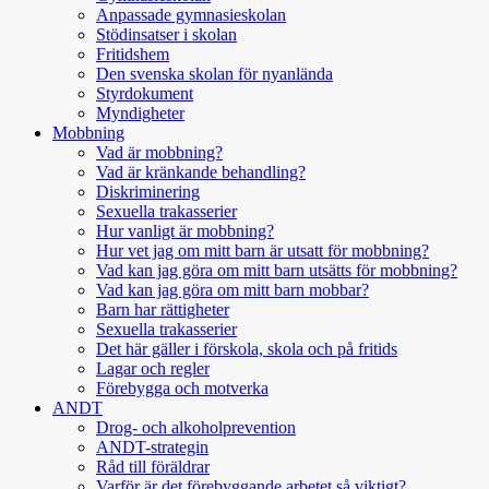
Anpassade gymnasieskolan
Stödinsatser i skolan
Fritidshem
Den svenska skolan för nyanlända
Styrdokument
Myndigheter
Mobbning
Vad är mobbning?
Vad är kränkande behandling?
Diskriminering
Sexuella trakasserier
Hur vanligt är mobbning?
Hur vet jag om mitt barn är utsatt för mobbning?
Vad kan jag göra om mitt barn utsätts för mobbning?
Vad kan jag göra om mitt barn mobbar?
Barn har rättigheter
Sexuella trakasserier
Det här gäller i förskola, skola och på fritids
Lagar och regler
Förebygga och motverka
ANDT
Drog- och alkoholprevention
ANDT-strategin
Råd till föräldrar
Varför är det förebyggande arbetet så viktigt?