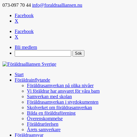
073-097 70 44
info@foraldraalliansen.nu
Facebook
X
Facebook
X
Bli medlem
Search
Start
Föräldrainflytande
Föräldrasamverkan på olika nivåer
Vi föräldrar har ansvaret för våra barn
Samverkan med skolan
Föräldrasamverkan i styrdokumenten
Skolverket om föräldrasamverkan
Bilda en föräldraförening
Överenskommelse
Föräldrarörelsen
Årets samverkare
Föräldraansvar