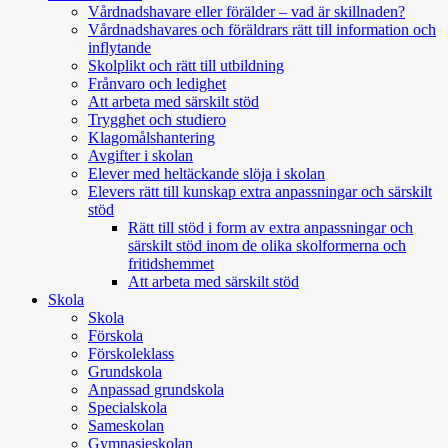
Vårdnadshavare eller förälder – vad är skillnaden?
Vårdnadshavares och föräldrars rätt till information och
inflytande
Skolplikt och rätt till utbildning
Frånvaro och ledighet
Att arbeta med särskilt stöd
Trygghet och studiero
Klagomålshantering
Avgifter i skolan
Elever med heltäckande slöja i skolan
Elevers rätt till kunskap extra anpassningar och särskilt
stöd
Rätt till stöd i form av extra anpassningar och
särskilt stöd inom de olika skolformerna och
fritidshemmet
Att arbeta med särskilt stöd
Skola
Skola
Förskola
Förskoleklass
Grundskola
Anpassad grundskola
Specialskola
Sameskolan
Gymnasieskolan