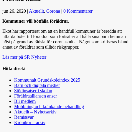
jun 26, 2020
|
Aktuellt
,
Corona
|
0 Kommentarer
Kommuner vill bötfälla föräldrar
.
Ekot har rapporterat om att en handfull kommuner är beredda att
utfärda böter till föräldrar som fortsätter att hålla sina barn hemma i
höst på grund av rädsla för coronasmitta. Något som kritiseras bland
annat av föräldrar som tillhör riskgrupper.
Läs mer på SR Nyheter
Hitta direkt
Kommunalt Grundskoleindex 2025
Barn och digitala medier
Stödinsatser i skolan
Föräldraalliansen anser
Bli medlem
Mobbning och kränkande behandling
Aktuellt – Nyhetsarkiv
Remissvar
Krönikor – arkiv