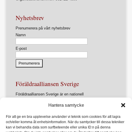
Nyhetsbrev
Prenumerera på vårt nyhetsbrev
Namn
E-post
Föräldraalliansen Sverige
Föräldraalliansen Sverige är en nationell
intresseorganisation för föräldrar och
Hantera samtycke
föräldrasammanslutningar.
Förbundets övergripande ändamål är att ur ett
För att ge en bra upplevelse använder vi teknik som cookies för att lagra
föräldraperspektiv verka för en utveckling av samhället
och/eller komma åt enhetsinformation. När du samtycker till dessa tekniker
som främjar varje barns allsidiga utveckling, lärande och
kan vi behandla data som surfbeteende eller unika ID:n på denna
hälsa